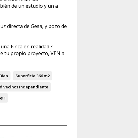
bién de un estudio y un a
uz directa de Gesa, y pozo de
una Finca en realidad ?
e tu propio proyecto, VEN a
Bien
Superficie
366 m2
d vecinos
Independiente
os
1
s