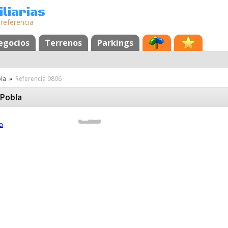
liarias
 referencia
egocios
Terrenos
Parkings
la
»
Referencia 9806
 Pobla
12