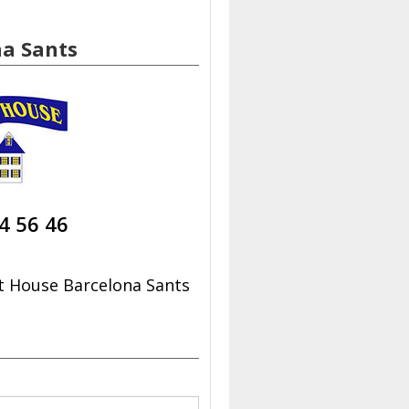
na Sants
4 56 46
t House Barcelona Sants