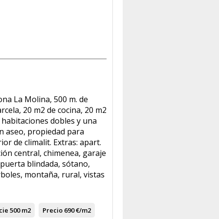
ona La Molina, 500 m. de
arcela, 20 m2 de cocina, 20 m2
 habitaciones dobles y una
un aseo, propiedad para
ior de climalit. Extras: apart.
ción central, chimenea, garaje
 puerta blindada, sótano,
rboles, montaña, rural, vistas
cie
500 m2
Precio
690 €/m2