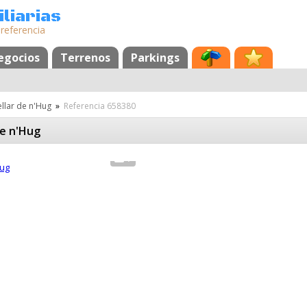
liarias
 referencia
egocios
Terrenos
Parkings
llar de n'Hug
»
Referencia 658380
de n'Hug
7