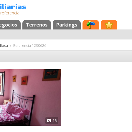
liarias
 referencia
egocios
Terrenos
Parkings
llosa
»
Referencia 1230626
16