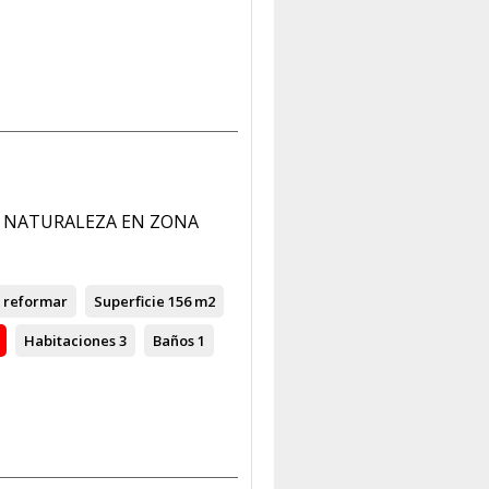
A NATURALEZA EN ZONA
 reformar
Superficie
156 m2
Habitaciones
3
Baños
1