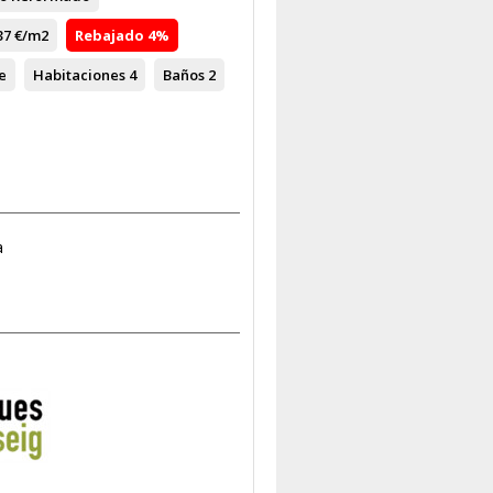
37 €/m2
Rebajado
4%
e
Habitaciones
4
Baños
2
a