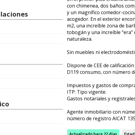
con chimenea, dos baños comp
y un magnífico comedor-cocin
alaciones
acogedor. En el exterior enco
m2, una increíble zona de bar
tobogán y una increíble “era” 
naturaleza.
Sin muebles ni electrodomésti
Dispone de CEE de calificación
D119 consumo, con número de
Impuestos y gastos de compra
ITP: Tipo vigente.
Gastos notariales y registrale
ico
Agente inmobiliario con núme
número de registro AICAT 135
Actualizado
hace 22 días
Estad