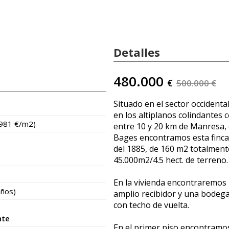
Detalles
480.000
€
500.000 €
Situado en el sector occidenta
en los altiplanos colindantes 
.981 €/m2)
entre 10 y 20 km de Manresa, c
Bages encontramos esta finca r
del 1885, de 160 m2 totalment
45.000m2/4.5 hect. de terreno.
En la vivienda encontraremos 
años)
amplio recibidor y una bodega
con techo de vuelta.
nte
En el primer piso encontramos