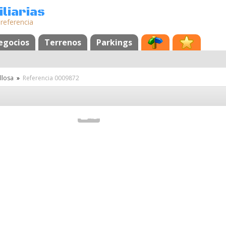
liarias
 referencia
egocios
Terrenos
Parkings
llosa
»
Referencia 0009872
a
12