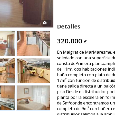
9
Detalles
320.000
€
En Malgrat de MarMaresme, 
soledado con una superficie d
consta dePrimera plantaampl
de 11m². dos habitaciones indi
baño completo con plato de du
17m² con función de distribui
tiene salida directa a un balc
piso.Desde el distribuidor po
planta por la escalera en form
de 5m²donde encontramos un 
completo de 9m² con bañera 
distribuidor salimos a la ampl