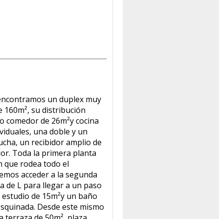
encontramos un duplex muy
e 160m², su distribución
io comedor de 26m²y cocina
viduales, una doble y un
cha, un recibidor amplio de
dor. Toda la primera planta
ón que rodea todo el
demos acceder a la segunda
a de L para llegar a un paso
estudio de 15m²y un baño
esquinada. Desde este mismo
ia terraza de 50m², plaza