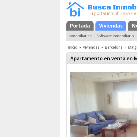
Busca Inmobi
Tu portal inmobiliario de
Portada
Mapa
Favoritos
Viviendas
N
Inmobiliarias
Software Inmobiliario
Inicio
»
Viviendas
»
Barcelona
»
Malg
Apartamento en venta en M