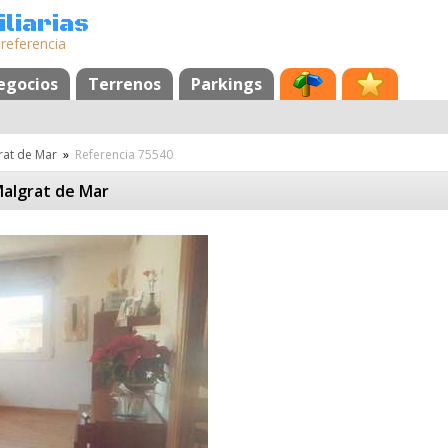
liarias
 referencia
egocios
Terrenos
Parkings
rat de Mar
»
Referencia 75540
algrat de Mar