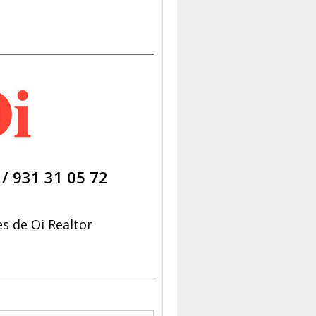
/
931 31 05 72
s de Oi Realtor