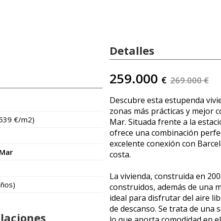
Detalles
259.000
€
269.000 €
Descubre esta estupenda vivi
zonas más prácticas y mejor 
.539 €/m2)
Mar. Situada frente a la estac
ofrece una combinación perfe
excelente conexión con Barcelo
 Mar
costa.
La vivienda, construida en 20
años)
construidos, además de una ma
ideal para disfrutar del aire 
de descanso. Se trata de una 
alaciones
lo que aporta comodidad en el 