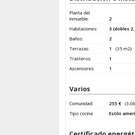
Planta del
inmueble:
2
Habitaciones:
3 (dobles 2,
Baños:
2
Terrazas:
1
(35 m2)
Trasteros:
1
Ascensores:
1
Varios
Comunidad:
255 €
(3.0
Tipo cocina:
Estilo amer
Certificado energét