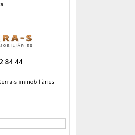
es
2 84 44
erra-s immobiliàries