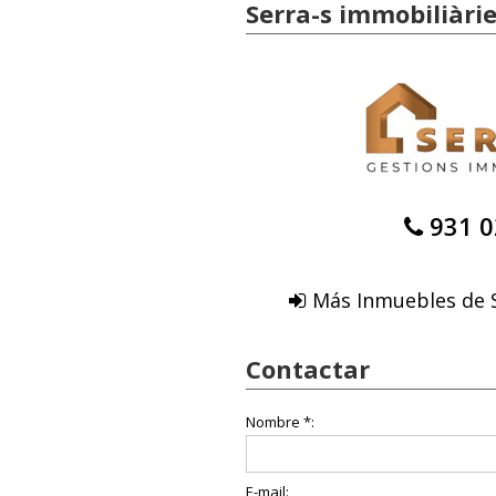
Serra-s immobiliàri
931 0
Más Inmuebles de S
Contactar
Nombre *:
E-mail: