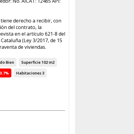
edor: No. AICAT: 12465 API:
tiene derecho a recibir, con
ión del contrato, la
vista en el artículo 621-8 del
e Cataluña (Ley 3/2017, de 15
praventa de viviendas.
ado
Bien
Superficie
102 m2
3.7%
Habitaciones
3