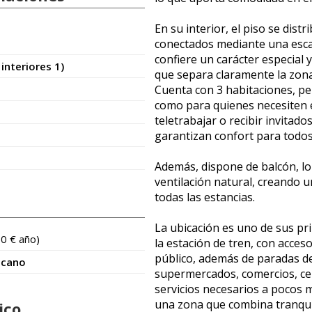
En su interior, el piso se dist
conectados mediante una escale
confiere un carácter especial 
 interiores 1)
que separa claramente la zona
Cuenta con 3 habitaciones, pe
como para quienes necesiten e
teletrabajar o recibir invitad
garantizan confort para todos
Además, dispone de balcón, lo
ventilación natural, creando 
todas las estancias.
La ubicación es uno de sus pri
60 € año)
la estación de tren, con acceso
público, además de paradas d
icano
supermercados, comercios, cen
servicios necesarios a pocos m
una zona que combina tranqui
ico