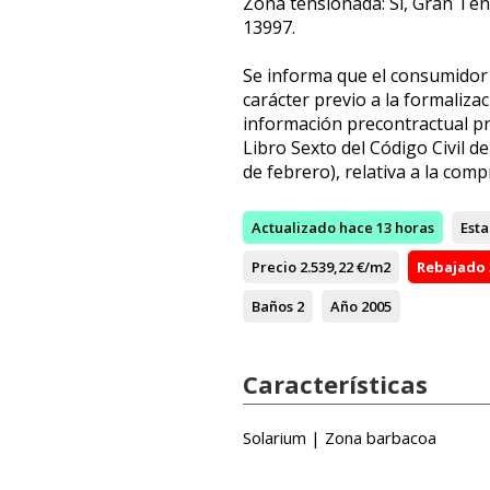
Zona tensionada: Si, Gran Ten
13997.
Se informa que el consumidor 
carácter previo a la formalizac
información precontractual pre
Libro Sexto del Código Civil d
de febrero), relativa a la com
Actualizado
hace 13 horas
Est
Precio
2.539,22 €/m2
Rebajado
Baños
2
Año
2005
Características
Solarium | Zona barbacoa