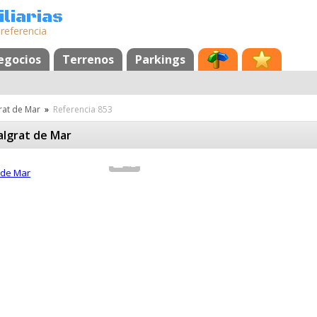
liarias
 referencia
egocios
Terrenos
Parkings
rat de Mar
»
Referencia 853
algrat de Mar
12