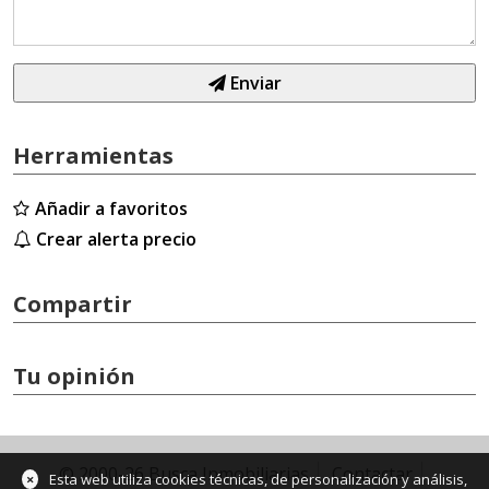
Enviar
Herramientas
Añadir a favoritos
Crear alerta precio
Compartir
Tu opinión
© 2000-26 Busca Inmobiliarias
Contactar
×
Esta web utiliza cookies técnicas, de personalización y análisis,