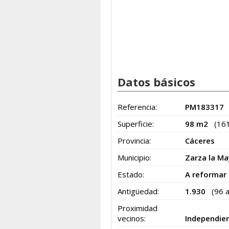
Datos básicos
Referencia:
PM183317
Superficie:
98 m2
(16
Provincia:
Cáceres
Municipio:
Zarza la Ma
Estado:
A reformar
Antigüedad:
1.930
(96 
Proximidad
vecinos:
Independie