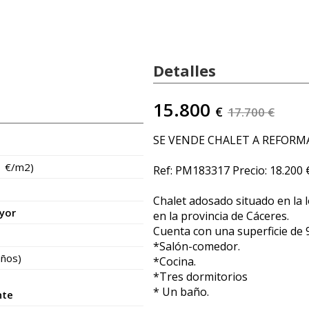
Detalles
15.800
€
17.700 €
SE VENDE CHALET A REFORM
1 €/m2)
Ref: PM183317 Precio: 18.200 
Chalet adosado situado en la 
yor
en la provincia de Cáceres.
Cuenta con una superficie de 
*Salón-comedor.
años)
*Cocina.
*Tres dormitorios
* Un baño.
nte