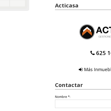
Acticasa
625 1
Más Inmuebl
Contactar
Nombre *: