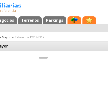
liarias
 referencia
egocios
Terrenos
Parkings
la Mayor
»
Referencia PM183317
Mayor
8