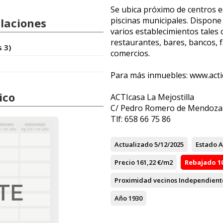
Se ubica próximo de centros e
piscinas municipales. Dispone
alaciones
varios establecimientos tales
restaurantes, bares, bancos, 
s 3)
comercios.
Para más inmuebles: www.act
ico
ACTIcasa La Mejostilla
C/ Pedro Romero de Mendoza N
Tlf: 658 66 75 86
Actualizado
5/12/2025
Estado
A
Precio
161,22 €/m2
Rebajado
1
Proximidad vecinos
Independient
Año
1930