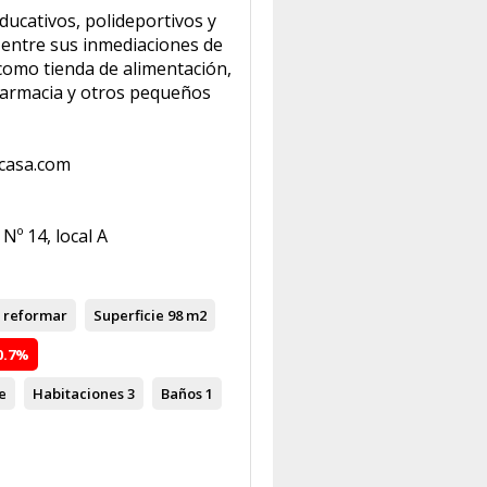
ducativos, polideportivos y
 entre sus inmediaciones de
 como tienda de alimentación,
farmacia y otros pequeños
icasa.com
º 14, local A
 reformar
Superficie
98 m2
0.7%
e
Habitaciones
3
Baños
1