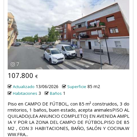
7
107.800
€
13/06/2026
85 m2
Actualizado
Superficie
3
1
Habitaciones
Baños
Piso en CAMPO DE FÚTBOL, con 85 m² construidos, 3 do
rmitorios, 1 baños, buen estado, acepta animalesPISO AL
QUILADO(LEA ANUNCIO COMPLETO) EN AVENIDA AMPL
IA Y POR LA ZONA DEL CAMPO DE FÚTBOL.PISO DE 85
M2 , CON 3 HABITACIONES, BAÑO, SALÓN Y COCINA.W
WW.FRA...