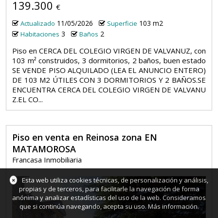
139.300
€
11/05/2026
103 m2
Actualizado
Superficie
3
2
Habitaciones
Baños
Piso en CERCA DEL COLEGIO VIRGEN DE VALVANUZ, con
103 m² construidos, 3 dormitorios, 2 baños, buen estado
SE VENDE PISO ALQUILADO (LEA EL ANUNCIO ENTERO)
DE 103 M2 ÚTILES CON 3 DORMITORIOS Y 2 BAÑOS.SE
ENCUENTRA CERCA DEL COLEGIO VIRGEN DE VALVANU
Z.EL CO...
Piso en venta en Reinosa zona EN
MATAMOROSA
Francasa Inmobiliaria
×
Esta web utiliza cookies técnicas, de personalización y análisis,
propias y de terceros, para facilitarle la navegación de forma
anónima y analizar estadísticas del uso de la web. Consideramos
que si continúa navegando, acepta su uso.
Más información
.