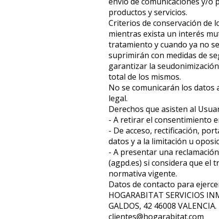
envío de comunicaciones y/o 
productos y servicios.
Criterios de conservación de l
mientras exista un interés mu
tratamiento y cuando ya no sea
suprimirán con medidas de se
garantizar la seudonimización 
total de los mismos.
No se comunicarán los datos a
legal.
Derechos que asisten al Usuar
- A retirar el consentimiento
- De acceso, rectificación, por
datos y a la limitación u oposi
- A presentar una reclamación
(agpd.es) si considera que el t
normativa vigente.
Datos de contacto para ejerce
HOGARABITAT SERVICIOS INMO
GALDOS, 42 46008 VALENCIA. 
clientes@hogarabitat.com