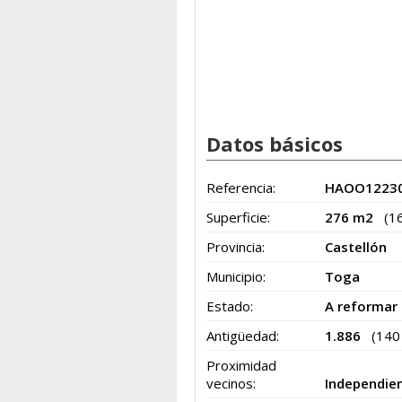
Datos básicos
Referencia:
HAOO12230
Superficie:
276 m2
(1
Provincia:
Castellón
Municipio:
Toga
Estado:
A reformar
Antigüedad:
1.886
(140
Proximidad
vecinos:
Independie