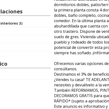
dormitorios dobles, patio/terr
la primera planta consta 4 dor
alaciones
dobles, baño completo, cocina
comedor. En la última planta 
 interiores 3)
abuhardillada que cuenta con d
otro trastero. Dispone de ven
suelo de gres. Vivienda ubicad
pueblo y rodeado de todos los 
potencial de convertir esta p
siempre has soñado. ¡Infórmate 
ico
Ofrecemos varias opciones de v
consúltanos.
Destinamos el 3% de beneficio
¿Vendes tu casa? TE ADELA
necesites y devuélvelo a la ve
También REFORMAMOS, PIN
DECORAMOS GRATIS para qu
RÁPIDO* (sujeto a aprobación
Este anuncio es informativo y 