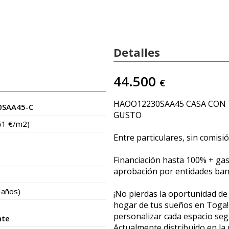
Detalles
44.500
€
HAOO12230SAA45 CASA CON 
SAA45-C
GUSTO
61 €/m2)
Entre particulares, sin comisi
Financiación hasta 100% + gast
aprobación por entidades ban
 años)
¡No pierdas la oportunidad de 
hogar de tus sueños en Toga!
personalizar cada espacio seg
nte
Actualmente distribuido en la 