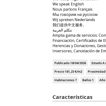
We speak English
Nous parlons Français
Мы говорим на русском
Wij spreken Nederlands
我们提供中文服务。
نتكلم العربية
Amplia gama de servicios: Com
Financiación, Certificados de E
Herencias y Donaciones, Gesto
Inversores, Cancelación de Em
Publicado
18/04/2026
Estado
A 
Precio
161,23 €/m2
Proximidad 
Habitaciones
7
Baños
1
Año
Características