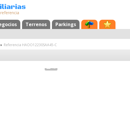
liarias
 referencia
egocios
Terrenos
Parkings
»
Referencia HAOO12230SAA45-C
12