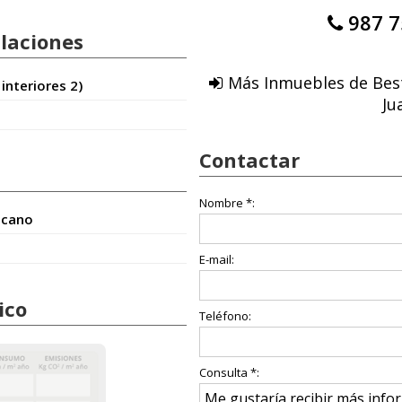
987 7
alaciones
Más Inmuebles de Bes
 interiores 2)
Ju
Contactar
Nombre *:
icano
E-mail:
ico
Teléfono:
Consulta *: