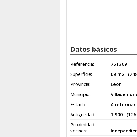
Datos básicos
Referencia:
751369
Superficie:
69 m2
(24
Provincia:
León
Municipio:
Villademor 
Estado:
A reformar
Antigüedad:
1.900
(126
Proximidad
vecinos:
Independie