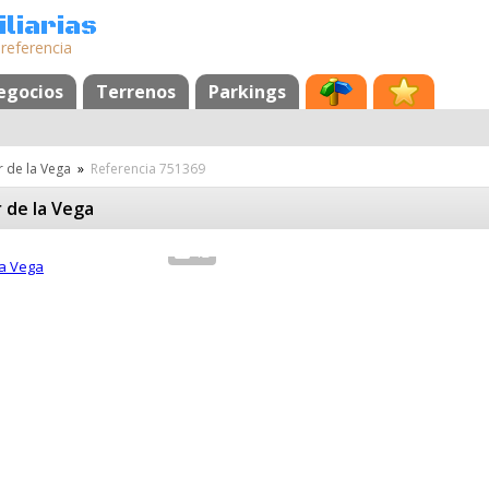
liarias
 referencia
egocios
Terrenos
Parkings
r de la Vega
»
Referencia 751369
 de la Vega
12