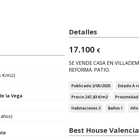
Detalles
17.100
€
SE VENDE CASA EN VILLADEM
REFORMA. PATIO.
8 €/m2)
Publicado
2/05/2025
Estado
A r
de la Vega
Precio
247,83 €/m2
Proximidad 
Habitaciones
3
Baños
1
Año
 años)
Best House Valencia
nte