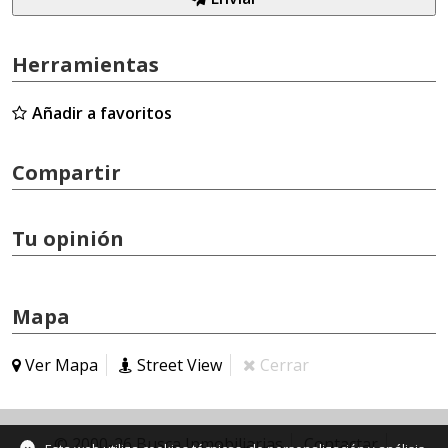
Herramientas
Añadir a favoritos
Compartir
Tu opinión
Mapa
Ver Mapa
Street View
Cerrar
© 2000-26 Busca Inmobiliarias
Contactar