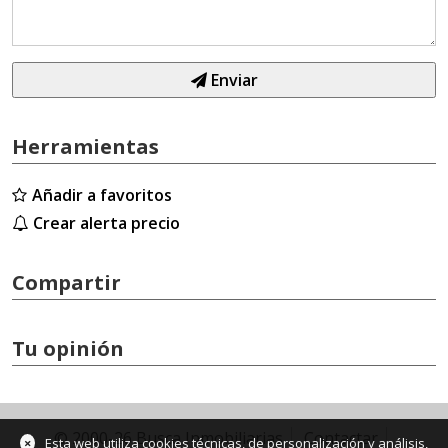
Enviar
Herramientas
Añadir a favoritos
Crear alerta precio
Compartir
Tu opinión
© 2000-26 Busca Inmobiliarias
Contactar
×
Esta web utiliza cookies técnicas, de personalización y análisis,