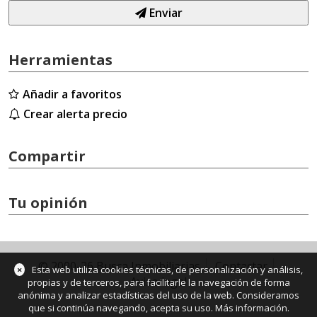
Enviar
Herramientas
Añadir a favoritos
Crear alerta precio
Compartir
Tu opinión
© 2000-26 Busca Inmobiliarias
Contactar
×
Esta web utiliza cookies técnicas, de personalización y análisis,
Aviso legal
propias y de terceros, para facilitarle la navegación de forma
anónima y analizar estadísticas del uso de la web. Consideramos
que si continúa navegando, acepta su uso.
Más información
.