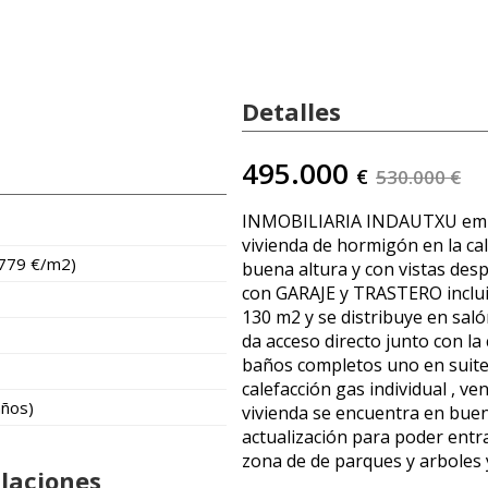
Detalles
495.000
€
530.000 €
INMOBILIARIA INDAUTXU empi
vivienda de hormigón en la ca
.779 €/m2)
buena altura y con vistas de
con GARAJE y TRASTERO incluido
130 m2 y se distribuye en sal
da acceso directo junto con la
baños completos uno en suite 
calefacción gas individual , ven
años)
vivienda se encuentra en bue
actualización para poder entra
zona de de parques y arboles 
alaciones