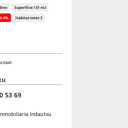
Bien
Superficie
131 m2
6.6%
Habitaciones
3
uridad
xu
0 53 69
nmobiliaria Indautxu