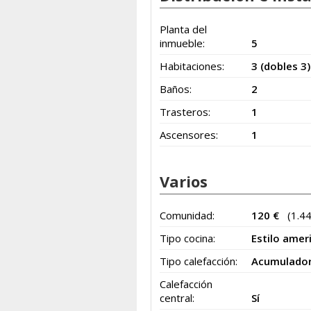
Planta del
inmueble:
5
Habitaciones:
3 (dobles 3)
Baños:
2
Trasteros:
1
Ascensores:
1
Varios
Comunidad:
120 €
(1.4
Tipo cocina:
Estilo amer
Tipo calefacción:
Acumulador
Calefacción
central:
Sí