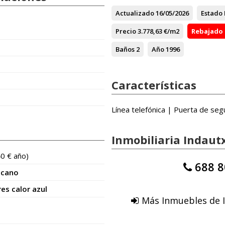
Actualizado
16/05/2026
Estado
Precio
3.778,63 €/m2
Rebajado
Baños
2
Año
1996
Características
Línea telefónica | Puerta de seg
Inmobiliaria Indaut
40 € año)
688 8
icano
es calor azul
Más Inmuebles de I