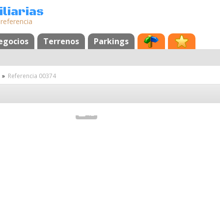
liarias
 referencia
egocios
Terrenos
Parkings
»
Referencia 00374
12