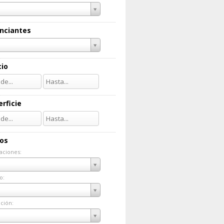
nciantes
cio
rficie
ios
aciones:
taciones:
o:
do:
ción:
ación: