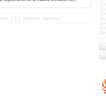
ima »
|
1
|
« anterior
siguiente »