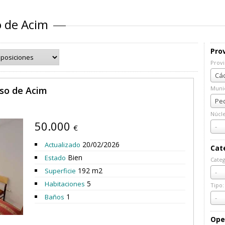
o de Acim
Prov
Provi
Prov
Các
so de Acim
Munic
Muni
Ped
Núcl
50.000
Núcl
-
€
20/02/2026
Actualizado
Cat
Bien
Estado
Categ
Cate
192 m2
Superficie
-
5
Habitaciones
Tipo:
Tipo:
1
Baños
-
Ope