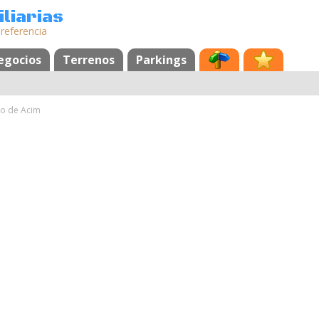
liarias
 referencia
egocios
Terrenos
Parkings
o de Acim