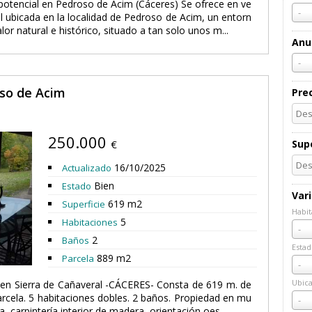
 potencial en Pedroso de Acim (Cáceres) Se ofrece en ve
-
l ubicada en la localidad de Pedroso de Acim, un entorn
lor natural e histórico, situado a tan solo unos m...
Anu
-
so de Acim
Pre
250.000
€
Supe
16/10/2025
Actualizado
Bien
Estado
Var
619 m2
Superficie
Habit
5
Habitaciones
Habi
-
2
Baños
Estad
889 m2
Parcela
Esta
-
Ubica
 Sierra de Cañaveral -CÁCERES- Consta de 619 m. de
Ubic
parcela. 5 habitaciones dobles. 2 baños. Propiedad en mu
-
 carpintería interior de madera, orientación oes...