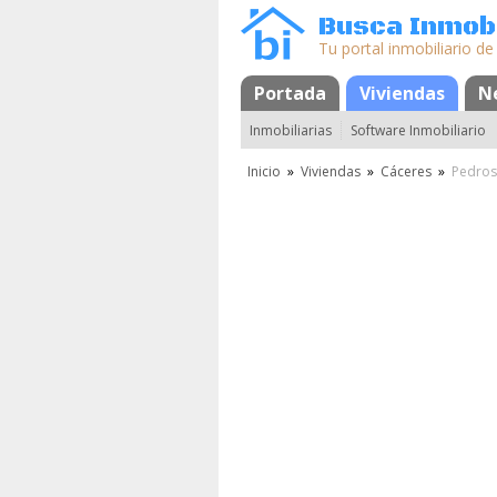
Busca Inmobi
Tu portal inmobiliario de
Portada
Mapa
Favoritos
Viviendas
N
Inmobiliarias
Software Inmobiliario
Inicio
»
Viviendas
»
Cáceres
»
Pedros