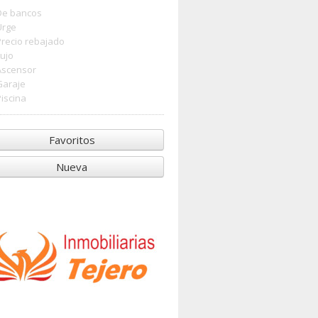
De bancos
Urge
Precio rebajado
Lujo
Ascensor
Garaje
Piscina
Favoritos
Nueva