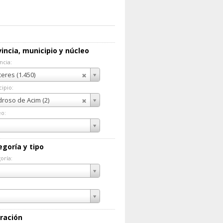
incia, municipio y núcleo
ncia:
incia:
eres (1.450)
ipio:
cipio:
roso de Acim (2)
eo:
eo:
egoría y tipo
oría:
goría:
ración