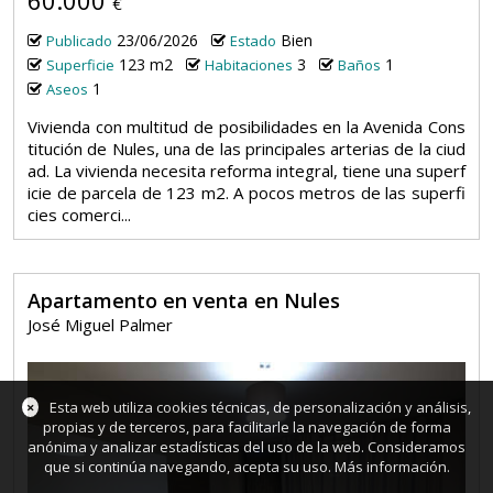
€
23/06/2026
Bien
Publicado
Estado
123 m2
3
1
Superficie
Habitaciones
Baños
1
Aseos
Vivienda con multitud de posibilidades en la Avenida Cons
titución de Nules, una de las principales arterias de la ciud
ad. La vivienda necesita reforma integral, tiene una superf
icie de parcela de 123 m2. A pocos metros de las superfi
cies comerci...
Apartamento en venta en Nules
José Miguel Palmer
×
Esta web utiliza cookies técnicas, de personalización y análisis,
propias y de terceros, para facilitarle la navegación de forma
anónima y analizar estadísticas del uso de la web. Consideramos
que si continúa navegando, acepta su uso.
Más información
.