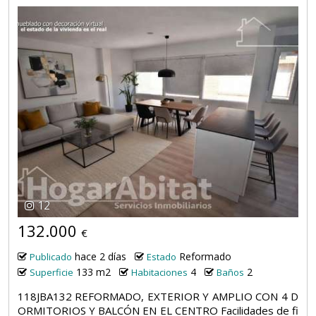
12
132.000
€
hace 2 días
Reformado
Publicado
Estado
133 m2
4
2
Superficie
Habitaciones
Baños
118JBA132 REFORMADO, EXTERIOR Y AMPLIO CON 4 D
ORMITORIOS Y BALCÓN EN EL CENTRO Facilidades de fi