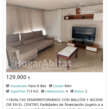
12
129.900
€
hace 8 días
Bien
Actualizado
Estado
113 m2
4
2
Superficie
Habitaciones
Baños
118VAL130 SEMIRREFORMADO CON BALCÓN Y ASCENS
OR EN EL CENTRO Facilidades de financiación (sujeto a a