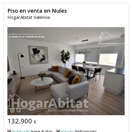
Piso en venta en Nules
HogarAbitat Valencia
12
132.900
€
hace 8 días
Reformado
Publicado
Estado