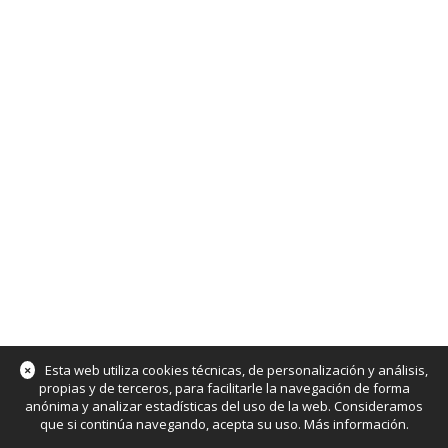
×
Esta web utiliza cookies técnicas, de personalización y análisis,
propias y de terceros, para facilitarle la navegación de forma
anónima y analizar estadísticas del uso de la web. Consideramos
que si continúa navegando, acepta su uso.
Más información
.