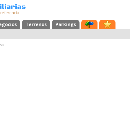
liarias
 referencia
egocios
Terrenos
Parkings
sa