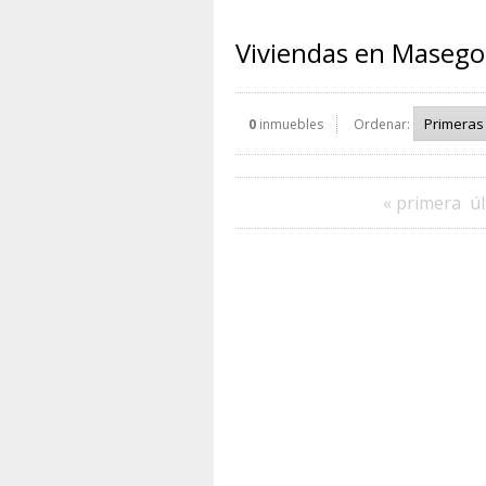
Viviendas en Masego
0
inmuebles
Ordenar:
« primera
úl