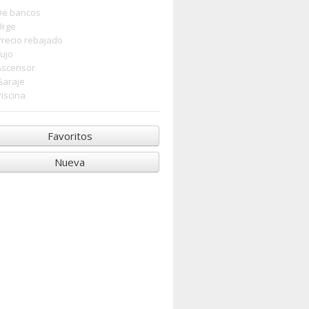
De bancos
Urge
Precio rebajado
Lujo
Ascensor
Garaje
Piscina
Favoritos
Nueva