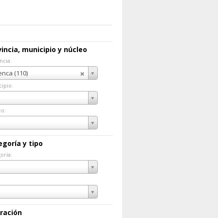
incia, municipio y núcleo
ncia:
incia:
nca (110)
ipio:
cipio:
eo:
eo:
egoría y tipo
oría:
goría:
ración