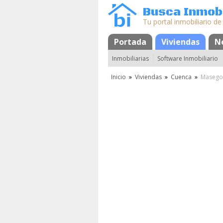
Busca Inmobi
Tu portal inmobiliario de
Portada
Mapa
Favoritos
Viviendas
N
Inmobiliarias
Software Inmobiliario
Inicio
»
Viviendas
»
Cuenca
»
Masego