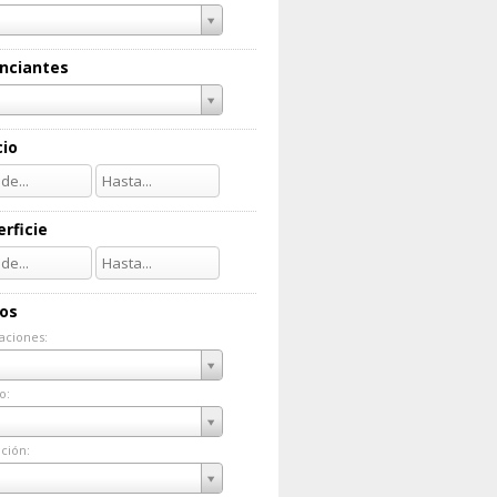
nciantes
cio
rficie
ios
aciones:
taciones:
o:
do:
ción:
ación: