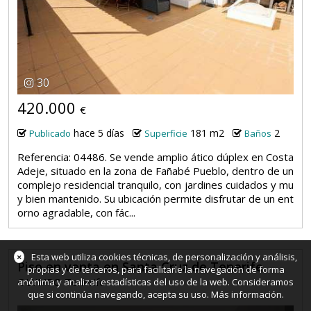
30
420.000
€
hace 5 días
181 m2
2
Publicado
Superficie
Baños
Referencia: 04486. Se vende amplio ático dúplex en Costa
Adeje, situado en la zona de Fañabé Pueblo, dentro de un
complejo residencial tranquilo, con jardines cuidados y mu
y bien mantenido. Su ubicación permite disfrutar de un ent
orno agradable, con fác...
×
Esta web utiliza cookies técnicas, de personalización y análisis,
Piso en venta en Santa Cruz de Tenerife
propias y de terceros, para facilitarle la navegación de forma
OLYMPO Tenerife
anónima y analizar estadísticas del uso de la web. Consideramos
que si continúa navegando, acepta su uso.
Más información
.