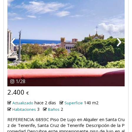
‹
›
1
/
28
2.400
€
hace 2 días
140 m2
Actualizado
Superficie
3
2
Habitaciones
Baños
REFERENCIA: 6893C Piso De Lujo en Alquiler en Santa Cru
z de Tenerife, Santa Cruz de Tenerife Descripción de la P
ropiedad Descubre este impresionante piso de lujo en al