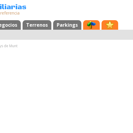
liarias
 referencia
egocios
Terrenos
Parkings
ys de Munt