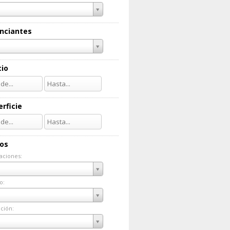
nciantes
cio
rficie
ios
aciones:
taciones:
o:
do:
ción:
ación: