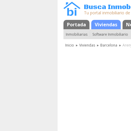
Busca Inmobi
Tu portal inmobiliario de
Portada
Mapa
Favoritos
Viviendas
N
Inmobiliarias
Software Inmobiliario
Inicio
»
Viviendas
»
Barcelona
»
Aren