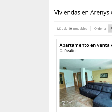
Viviendas en Arenys
Más de
40
inmuebles
Ordenar:
Apartamento en venta 
Oi Realtor
1
/
9