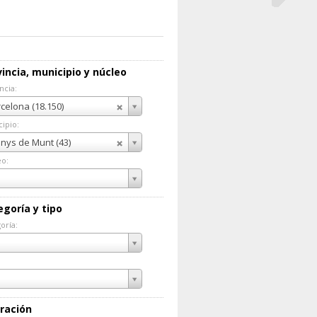
incia, municipio y núcleo
ncia:
incia:
celona (18.150)
ipio:
cipio:
nys de Munt (43)
eo:
eo:
egoría y tipo
oría:
goría:
ración