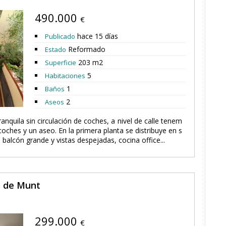
490.000
€
hace 15 días
Publicado
Reformado
Estado
203 m2
Superficie
5
Habitaciones
1
Baños
2
Aseos
anquila sin circulación de coches, a nivel de calle tenem
oches y un aseo. En la primera planta se distribuye en s
alcón grande y vistas despejadas, cocina office...
s de Munt
299.000
€