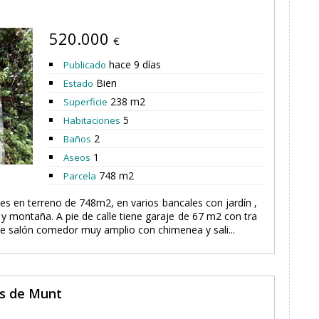
520.000
€
hace 9 días
Publicado
Bien
Estado
238 m2
Superficie
5
Habitaciones
2
Baños
1
Aseos
748 m2
Parcela
es en terreno de 748m2, en varios bancales con jardín ,
r y montaña. A pie de calle tiene garaje de 67 m2 con tra
ene salón comedor muy amplio con chimenea y sali...
ys de Munt