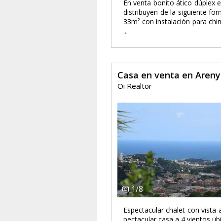
En venta bonito ático dúplex 
distribuyen de la siguiente fo
33m² con instalación para chi
...
Casa en venta en Aren
Oi Realtor
1
/
8
Espectacular chalet con vista 
pectacular casa a 4 vientos u