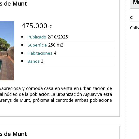
M
ys de Munt
C
475.000
€
Colls
2/10/2025
Publicado
250 m2
Superficie
4
Habitaciones
3
Baños
ivapreciosa y cómoda casa en venta en urbanización de
l núcleo de la población.La urbanización Aiguaviva está
Arenys de Munt, próxima al centrode ambas poblacione
ys de Munt