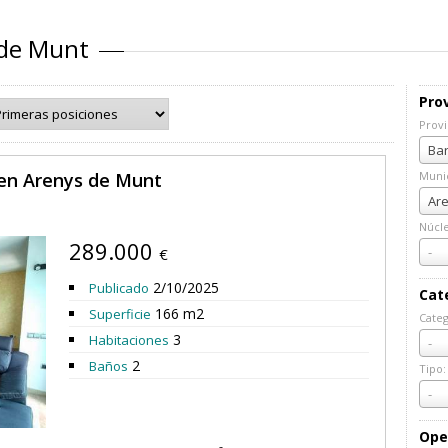
 de Munt
Prov
Provi
Prov
Bar
en Arenys de Munt
Munic
Muni
Are
Núcl
289.000
Núcl
-
€
2/10/2025
Publicado
Cat
166 m2
Superficie
Categ
Cate
3
Habitaciones
-
2
Baños
Tipo:
Tipo:
-
Ope