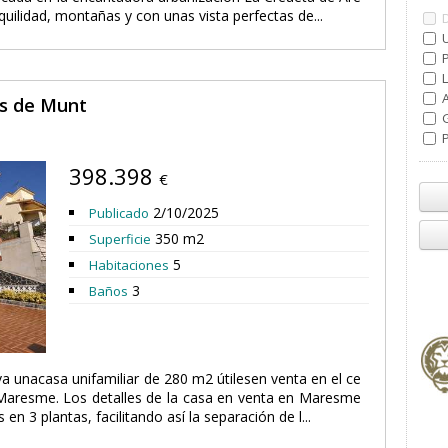
ilidad, montañas y con unas vista perfectas de...
U
L
ys de Munt
G
P
398.398
€
2/10/2025
Publicado
350 m2
Superficie
5
Habitaciones
3
Baños
va unacasa unifamiliar de 280 m2 útilesen venta en el ce
Maresme. Los detalles de la casa en venta en Maresme
en 3 plantas, facilitando así la separación de l...