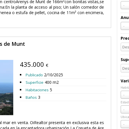
en centroArenys de Munt de 166m²con bonitas vistas,se
-
rma:En la planta de acceso al piso; Un salón comedor de
menea o estufa de pellet, cocina de 11m² con encimera,
Anu
-
Pre
ys de Munt
Supe
435.000
€
2/10/2025
Publicado
Var
400 m2
Superficie
Habit
5
Habitaciones
Habi
-
3
Baños
Estad
Esta
-
Ubica
al mar en venta. OiRealtor presenta en exclusiva esta es
Ubic
-
bicada en la encantadora urbanización La Creueta de Are