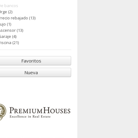
De bancos
rge (2)
Precio rebajado (13)
ujo (1)
Ascensor (13)
araje (4)
iscina (21)
Favoritos
Nueva