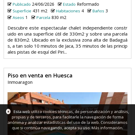
24/06/2026
Reformado
Publicado
Estado
431 m2
4
3
Superficie
Habitaciones
Baños
1
830 m2
Aseos
Parcela
Descubre este espectacular chalet independiente constr
uido en una superficie útil de 330m2 y sobre una parcela
de 830m2. Ubicado en la exclusiva zona alta de Badaguá
s, a tan solo 10 minutos de Jaca, 35 minutos de las princip
ales pistas de esquí del Piri...
Piso en venta en Huesca
Inmoaragon
×
Esta web utiliza cookies técnicas, de personalización y análisis,
propias y de terceros, para facilitarle la navegación de forma
anónima y analizar estadísticas del uso de la web. Consideramos
que si continúa navegando, acepta su uso.
Más información
.