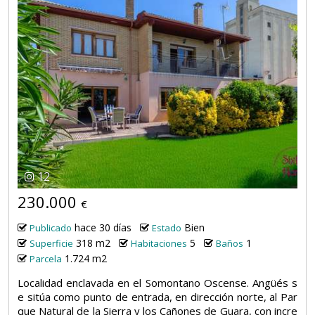
12
230.000
€
hace 30 días
Bien
Publicado
Estado
318 m2
5
1
Superficie
Habitaciones
Baños
1.724 m2
Parcela
Localidad enclavada en el Somontano Oscense. Angüés s
e sitúa como punto de entrada, en dirección norte, al Par
que Natural de la Sierra y los Cañones de Guara, con incre