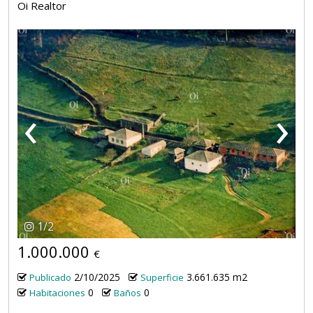
Oi Realtor
‹
›
1
/
2
1.000.000
€
2/10/2025
3.661.635 m2
Publicado
Superficie
0
0
Habitaciones
Baños