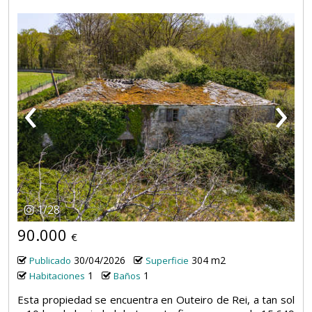
‹
›
1
/
28
90.000
€
30/04/2026
304 m2
Publicado
Superficie
1
1
Habitaciones
Baños
Esta propiedad se encuentra en Outeiro de Rei, a tan sol