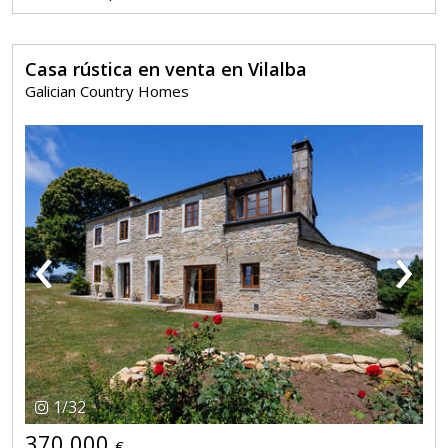
Casa rústica en venta en Vilalba
Galician Country Homes
‹
›
1
/
32
370.000
€