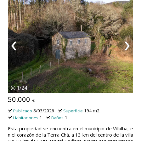
‹
›
1
/
24
50.000
€
8/03/2026
194 m2
Publicado
Superficie
1
1
Habitaciones
Baños
Esta propiedad se encuentra en el municipio de Villalba, e
n el corazón de la Terra Chá, a 13 km del centro de la villa
y a 63 km de Lugo capital. La finca cuenta con aproximada