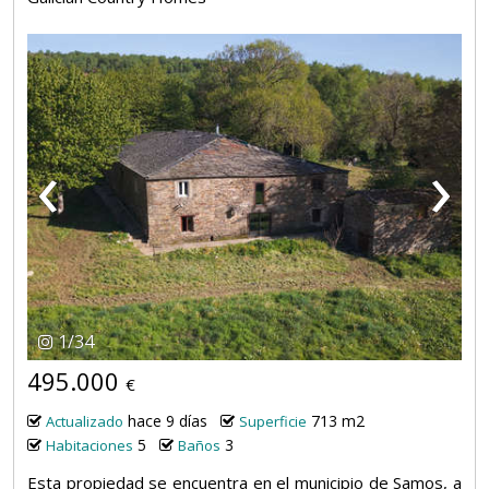
‹
›
1
/
34
495.000
€
hace 9 días
713 m2
Actualizado
Superficie
5
3
Habitaciones
Baños
Esta propiedad se encuentra en el municipio de Samos, a