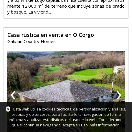
mente 12.000 m² de terreno que incluye zonas de prado
y bosque. La viviend...
Casa rústica en venta en O Corgo
Galician Country Homes
‹
›
×
Esta web utiliza cookies técnicas, de personalización y análisis,
propias y de terceros, para facilitarle la navegación de forma
anónima y analizar estadísticas del uso de la web. Consideramos
que si continúa navegando, acepta su uso.
Más información
.