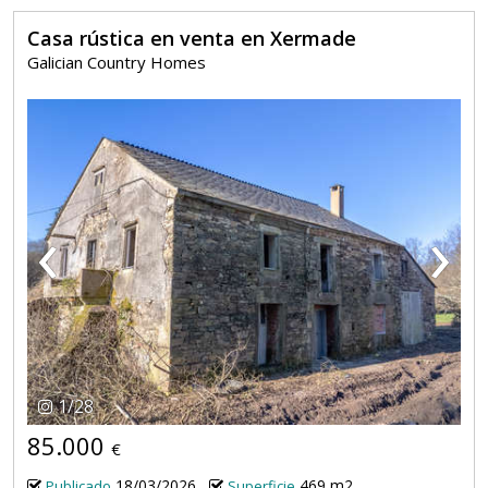
Casa rústica en venta en Xermade
Galician Country Homes
‹
›
1
/
28
85.000
€
18/03/2026
469 m2
Publicado
Superficie