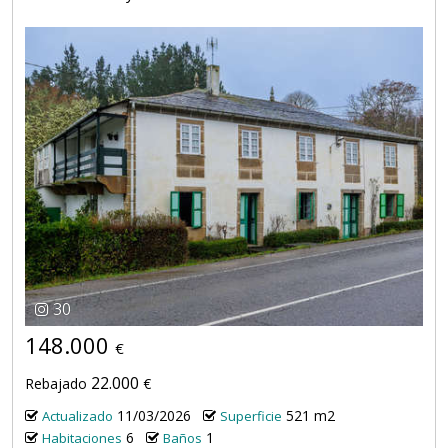
30
148.000
€
22.000
Rebajado
€
11/03/2026
521 m2
Actualizado
Superficie
6
1
Habitaciones
Baños