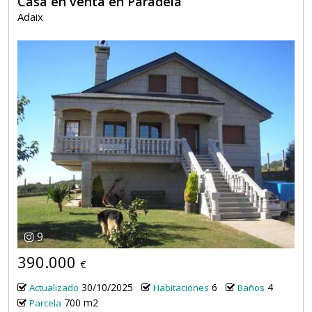
Casa en venta en Paradela
Adaix
9
390.000
€
30/10/2025
6
4
Actualizado
Habitaciones
Baños
700 m2
Parcela