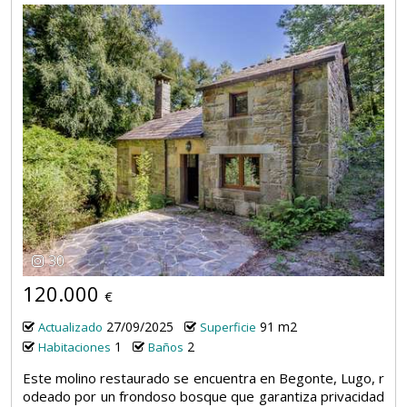
30
120.000
€
27/09/2025
91 m2
Actualizado
Superficie
1
2
Habitaciones
Baños
Este molino restaurado se encuentra en Begonte, Lugo, r
odeado por un frondoso bosque que garantiza privacidad