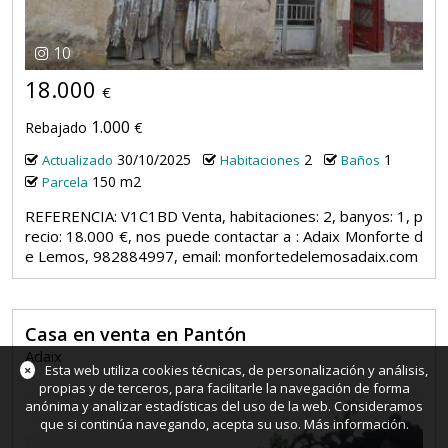
10
18.000
€
1.000
Rebajado
€
30/10/2025
2
1
Actualizado
Habitaciones
Baños
150 m2
Parcela
REFERENCIA: V1C1BD Venta, habitaciones: 2, banyos: 1, p
recio: 18.000 €, nos puede contactar a : Adaix Monforte d
e Lemos, 982884997, email: monfortedelemosadaix.com
Casa en venta en Pantón
Adaix
×
Esta web utiliza cookies técnicas, de personalización y análisis,
propias y de terceros, para facilitarle la navegación de forma
anónima y analizar estadísticas del uso de la web. Consideramos
que si continúa navegando, acepta su uso.
Más información
.