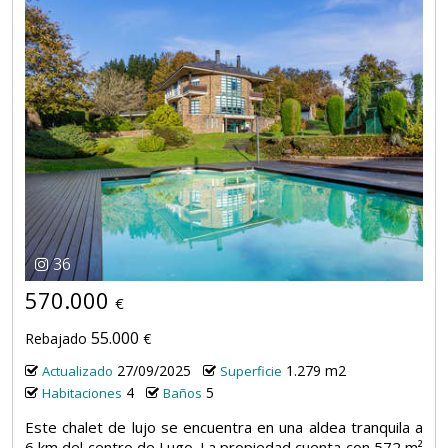
36
570.000
€
55.000
Rebajado
€
27/09/2025
1.279 m2
Actualizado
Superficie
4
5
Habitaciones
Baños
Este chalet de lujo se encuentra en una aldea tranquila a
6 km del centro de Lugo. La propiedad cuenta con 572 m²