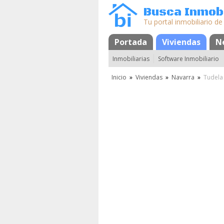
Busca Inmobi
Tu portal inmobiliario de
Portada
Mapa
Favoritos
Viviendas
N
Inmobiliarias
Software Inmobiliario
Inicio
»
Viviendas
»
Navarra
»
Tudela