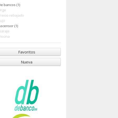
De bancos (1)
Urge
Precio rebajado
Lujo
Ascensor (1)
Garaje
Piscina
Favoritos
Nueva