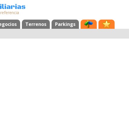
liarias
 referencia
egocios
Terrenos
Parkings