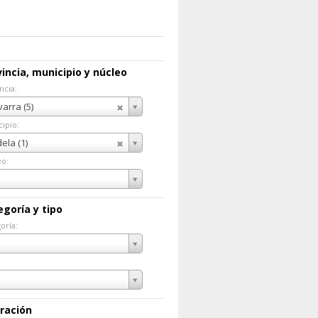
incia, municipio y núcleo
ncia:
incia:
arra (5)
ipio:
cipio:
ela (1)
eo:
eo:
egoría y tipo
oría:
goría:
ración