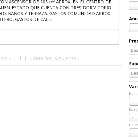
ON ASCENSOR DE 103 m² APROX. EN EL CENTRO DE
-
 BUEN ESTADO QUE CUENTA CON TRES DORMITORIO
 DOS BAÑOS Y TERRAZA. GASTOS COMUNIDAD APROX.
Anu
TERO, GASTOS DE CALE...
-
Pre
ima »
|
1
|
« anterior
siguiente »
Supe
Var
Habit
Habi
-
Estad
Esta
-
Ubica
Ubic
-