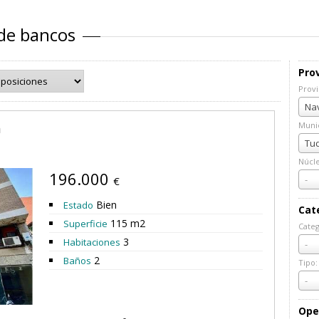
 de bancos
Prov
Provi
Prov
Nav
a
Munic
Muni
Tud
Núcl
196.000
Núcl
-
€
Bien
Estado
Cat
115 m2
Superficie
Categ
Cate
3
Habitaciones
-
2
Baños
Tipo:
Tipo:
-
Ope