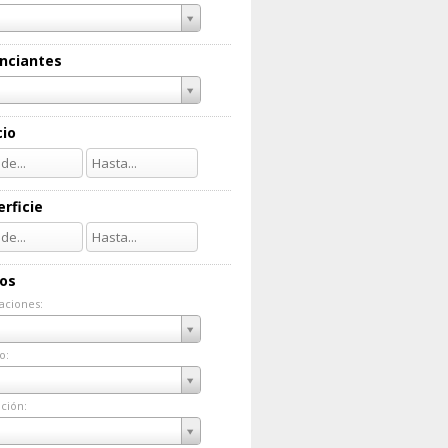
nciantes
cio
rficie
ios
aciones:
taciones:
o:
do:
ción:
ación: