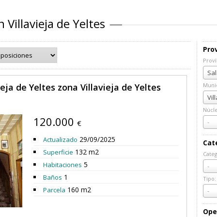
 Villavieja de Yeltes
Prov
Provi
Prov
Sal
eja de Yeltes zona Villavieja de Yeltes
Munic
Muni
Vil
Núcl
120.000
Núcl
-
€
29/09/2025
Actualizado
Cat
132 m2
Superficie
Categ
Cate
5
Habitaciones
-
1
Baños
Tipo:
Tipo:
160 m2
Parcela
-
Ope