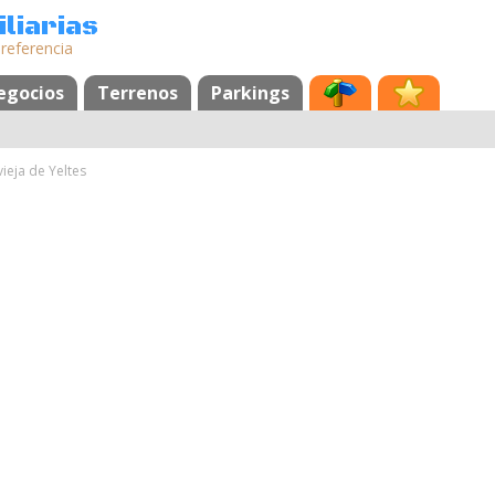
liarias
 referencia
egocios
Terrenos
Parkings
vieja de Yeltes