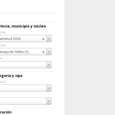
incia, municipio y núcleo
ncia:
incia:
amanca (550)
ipio:
cipio:
lavieja de Yeltes (1)
eo:
eo:
egoría y tipo
oría:
goría:
ración