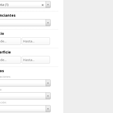
ta (1)
nciantes
cio
rficie
ios
aciones:
taciones:
o:
do:
ción:
ación: