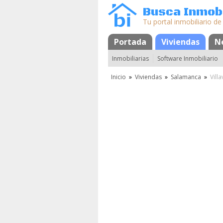
Busca Inmobi
Tu portal inmobiliario de
Portada
Mapa
Favoritos
Viviendas
N
Inmobiliarias
Software Inmobiliario
Inicio
»
Viviendas
»
Salamanca
»
Villa