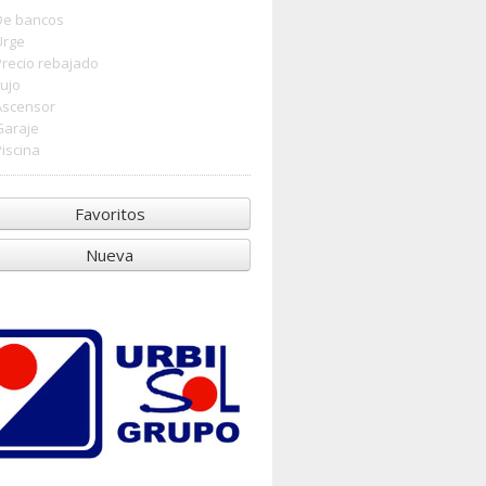
De bancos
Urge
Precio rebajado
Lujo
Ascensor
Garaje
Piscina
Favoritos
Nueva