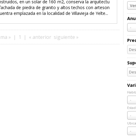
truidos, en un solar de 160 m2, conserva la arquitectu
Ven
 fachada de piedra de granito y altos techos con arteson
ntra emplazada en la localidad de Villavieja de Yelte...
Anu
-
ima »
|
1
|
« anterior
siguiente »
Pre
Supe
Var
Habit
Habi
-
Estad
Esta
-
Ubica
Ubic
-