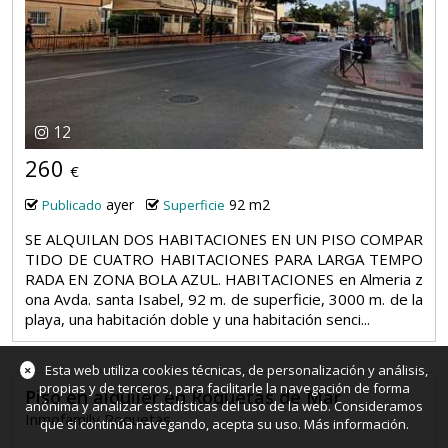
12
260
€
ayer
92 m2
Publicado
Superficie
SE ALQUILAN DOS HABITACIONES EN UN PISO COMPAR
TIDO DE CUATRO HABITACIONES PARA LARGA TEMPO
RADA EN ZONA BOLA AZUL. HABITACIONES en Almeria z
ona Avda. santa Isabel, 92 m. de superficie, 3000 m. de la
playa, una habitación doble y una habitación senci...
×
Esta web utiliza cookies técnicas, de personalización y análisis,
propias y de terceros, para facilitarle la navegación de forma
Piso en alquiler en Roquetas de Mar
anónima y analizar estadísticas del uso de la web. Consideramos
Inmofamily Roquetas
que si continúa navegando, acepta su uso.
Más información
.