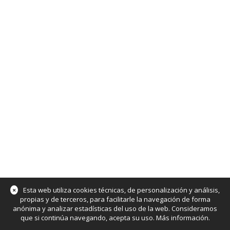
×
Esta web utiliza cookies técnicas, de personalización y análisis,
propias y de terceros, para facilitarle la navegación de forma
anónima y analizar estadísticas del uso de la web. Consideramos
que si continúa navegando, acepta su uso.
Más información
.