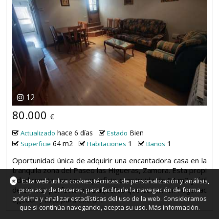
12
80.000
€
hace 6 días
Bien
Actualizado
Estado
64 m2
1
1
Superficie
Habitaciones
Baños
Oportunidad única de adquirir una encantadora casa en la
tranquila zona del Paseo las Higueras, Zamora. Esta propi
edad cuenta con una superficie construida de 64 m2 y útil
×
Esta web utiliza cookies técnicas, de personalización y análisis,
de 60 m2, perfecta para aquellos que buscan un hogar ac
propias y de terceros, para facilitarle la navegación de forma
anónima y analizar estadísticas del uso de la web. Consideramos
ogedor y listo para entrar...
que si continúa navegando, acepta su uso.
Más información
.