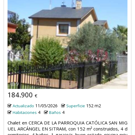
9
184.900
€
11/05/2026
152 m2
Actualizado
Superficie
4
4
Habitaciones
Baños
Chalet en CERCA DE LA PARROQUIA CATÓLICA SAN MIG
UEL ARCÁNGEL EN SITRAM, con 152 m² construidos, 4 d
ormitorios, 4 baños, 1 garaje/s, buen estado, piscina priv