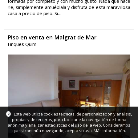
formada por completo y con mucho gusto. Nada que hace
rle, simplemente amuéblala y disfruta de esta maravillosa
casa a precio de piso. Si...
Piso en venta en Malgrat de Mar
Finques Quim
×
Esta web utiliza cookies técnicas, de personalización y análisis,
propias y de terceros, para facilitarle la navegación de forma
anónima y analizar estadísticas del uso de la web. Consideramos
que si continúa navegando, acepta su uso.
Más información
.