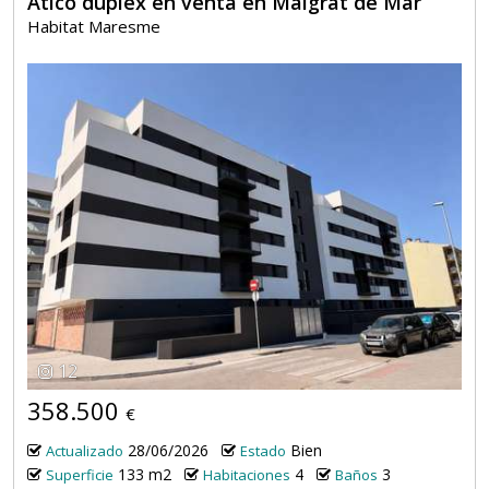
Ático dúplex en venta en Malgrat de Mar
Habitat Maresme
12
358.500
€
28/06/2026
Bien
Actualizado
Estado
133 m2
4
3
Superficie
Habitaciones
Baños