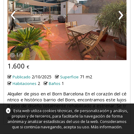
‹
›
1
/
9
1.600
€
2/10/2025
71 m2
Publicado
Superficie
2
1
Habitaciones
Baños
Alquiler de piso en el Born Barcelona En el corazón del cé
ntrico e histórico barrio del Born, encontramos este lujos
o piso de diseño totalmente rehabilitado a estrenar. Se tr
×
Esta web utiliza cookies técnicas, de personalización y análisis,
ata de un edificio histórico reformado . Consta de 71m2 c
propias y de terceros, para facilitarle la navegación de forma
on una terraza comu...
anónima y analizar estadísticas del uso de la web. Consideramos
que si continúa navegando, acepta su uso.
Más información
.