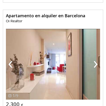
Apartamento en alquiler en Barcelona
Oi Realtor
‹
›
1
/
9
2.300
€