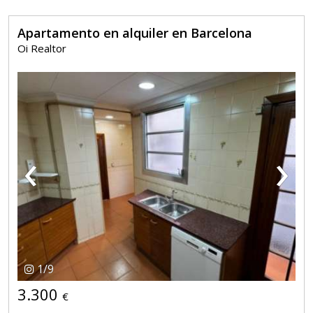
Apartamento en alquiler en Barcelona
Oi Realtor
‹
›
1
/
9
3.300
€