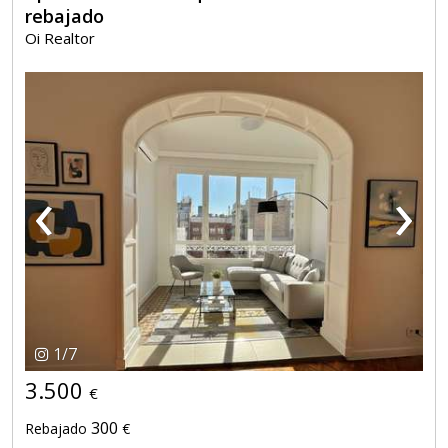
rebajado
Oi Realtor
‹
›
1
/
7
3.500
€
300
Rebajado
€