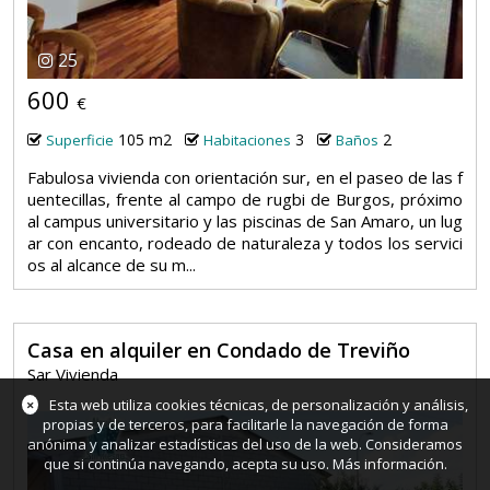
25
600
€
105 m2
3
2
Superficie
Habitaciones
Baños
Fabulosa vivienda con orientación sur, en el paseo de las f
uentecillas, frente al campo de rugbi de Burgos, próximo
al campus universitario y las piscinas de San Amaro, un lug
ar con encanto, rodeado de naturaleza y todos los servici
os al alcance de su m...
Casa en alquiler en Condado de Treviño
Sar Vivienda
×
Esta web utiliza cookies técnicas, de personalización y análisis,
propias y de terceros, para facilitarle la navegación de forma
anónima y analizar estadísticas del uso de la web. Consideramos
que si continúa navegando, acepta su uso.
Más información
.