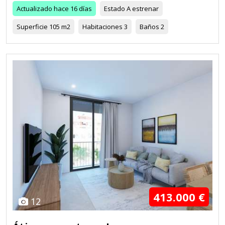
Actualizado
hace 16 días
Estado
A estrenar
Superficie
105 m2
Habitaciones
3
Baños
2
413.000 €
12