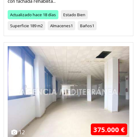
con fachada rehabilita...
Actualizado
hace 18 días
Estado
Bien
Superficie
189 m2
Almacenes
1
Baños
1
375.000 €
12