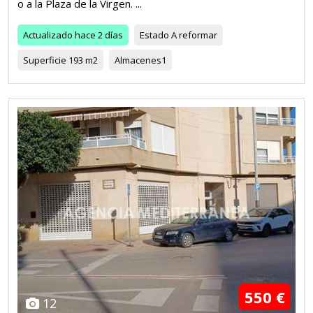
o a la Plaza de la Virgen. ...
Actualizado
hace 2 días
Estado
A reformar
Superficie
193 m2
Almacenes
1
550 €
12