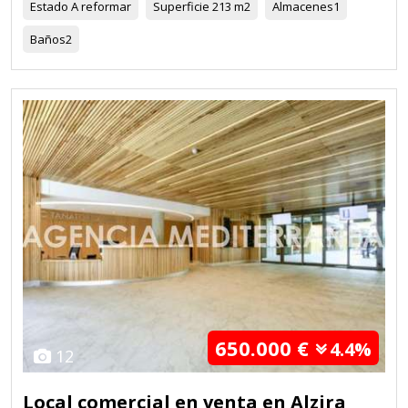
Estado
A reformar
Superficie
213 m2
Almacenes
1
Baños
2
650.000 €
4.4%
12
Local comercial en venta en Alzira