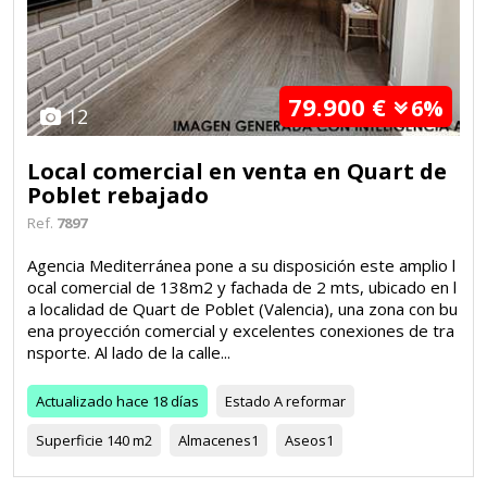
79.900 €
6%
12
Local comercial en venta en Quart de
Poblet rebajado
Ref.
7897
Agencia Mediterránea pone a su disposición este amplio l
ocal comercial de 138m2 y fachada de 2 mts, ubicado en l
a localidad de Quart de Poblet (Valencia), una zona con bu
ena proyección comercial y excelentes conexiones de tra
nsporte. Al lado de la calle...
Actualizado
hace 18 días
Estado
A reformar
Superficie
140 m2
Almacenes
1
Aseos
1