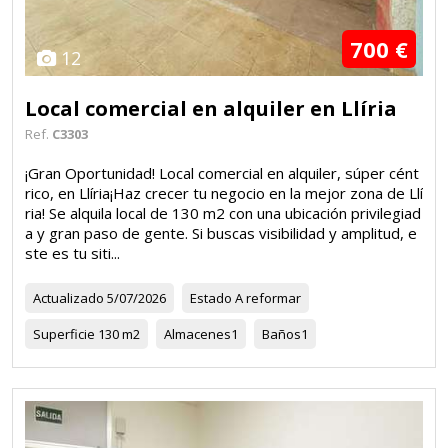
700 €
12
Local comercial en alquiler en Llíria
Ref.
C3303
¡Gran Oportunidad! Local comercial en alquiler, súper cént
rico, en Llíria¡Haz crecer tu negocio en la mejor zona de Llí
ria! Se alquila local de 130 m2 con una ubicación privilegiad
a y gran paso de gente. Si buscas visibilidad y amplitud, e
ste es tu siti...
Actualizado
5/07/2026
Estado
A reformar
Superficie
130 m2
Almacenes
1
Baños
1