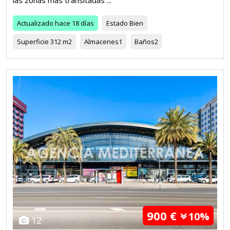
las zonas más transitadas ...
Actualizado
hace 18 días
Estado
Bien
Superficie
312 m2
Almacenes
1
Baños
2
900 €
10%
12