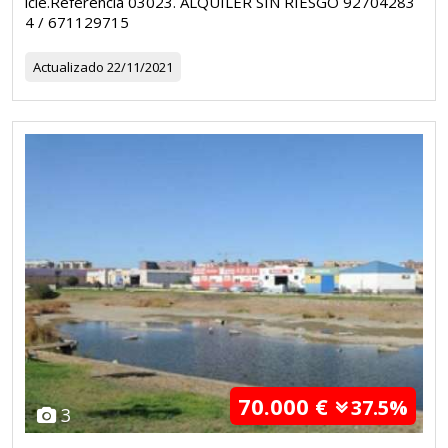
icie.Referencia 03023. ALQUILER SIN RIESGO 92704283
4 / 671129715
Actualizado
22/11/2021
70.000 €
37.5%
3