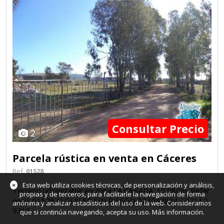
Consultar Precio
2
Parcela rústica en venta en Cáceres
Ref.
01528
×
Esta web utiliza cookies técnicas, de personalización y análisis,
Terreno urbanizable en zona LA CAÑADA. 15.980m. Refer
propias y de terceros, para facilitarle la navegación de forma
encia 01528.ALQUILER SIN RIESGO 927042834 / 67112
anónima y analizar estadísticas del uso de la web. Consideramos
9715
que si continúa navegando, acepta su uso.
Más información
.