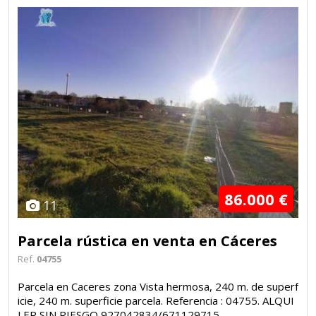
86.000 €
11
Parcela rústica en venta en Cáceres
Ref.
04755
Parcela en Caceres zona Vista hermosa, 240 m. de superf
icie, 240 m. superficie parcela. Referencia : 04755. ALQUI
LER SIN RIESGO 927042834/671129715.