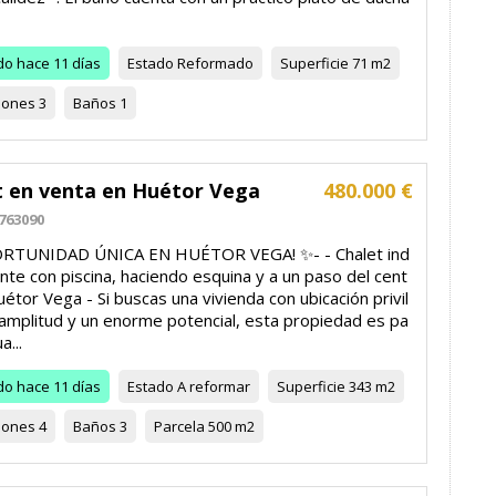
do
hace 11 días
Estado
Reformado
Superficie
71 m2
iones
3
Baños
1
t en venta en Huétor Vega
480.000 €
763090
ORTUNIDAD ÚNICA EN HUÉTOR VEGA! ✨- - Chalet ind
te con piscina, haciendo esquina y a un paso del cent
étor Vega - Si buscas una vivienda con ubicación privil
 amplitud y un enorme potencial, esta propiedad es pa
a...
do
hace 11 días
Estado
A reformar
Superficie
343 m2
iones
4
Baños
3
Parcela
500 m2