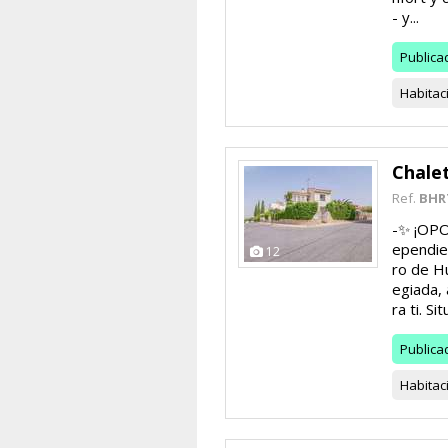
- y...
Publica
Habitac
Chale
Ref.
BHR
-✨ ¡OP
ependien
12
ro de Hu
egiada,
ra ti. Situ
Publica
Habitac