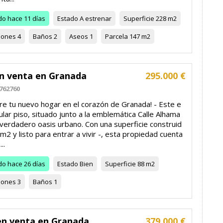
do
hace 11 días
Estado
A estrenar
Superficie
228 m2
iones
4
Baños
2
Aseos
1
Parcela
147 m2
en venta en Granada
295.000 €
762760
re tu nuevo hogar en el corazón de Granada! - Este e
lar piso, situado junto a la emblemática Calle Alhama
 verdadero oasis urbano. Con una superficie construid
m2 y listo para entrar a vivir -, esta propiedad cuenta
..
do
hace 26 días
Estado
Bien
Superficie
88 m2
iones
3
Baños
1
en venta en Granada
379.000 €