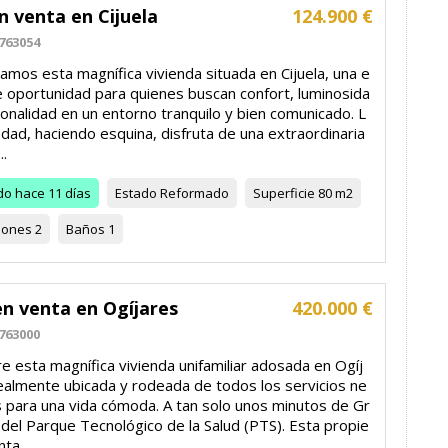
n venta en Cijuela
124.900 €
763054
mos esta magnífica vivienda situada en Cijuela, una e
e oportunidad para quienes buscan confort, luminosida
ionalidad en un entorno tranquilo y bien comunicado. L
dad, haciendo esquina, disfruta de una extraordinaria
..
do
hace 11 días
Estado
Reformado
Superficie
80 m2
iones
2
Baños
1
en venta en Ogíjares
420.000 €
763000
 esta magnífica vivienda unifamiliar adosada en Ogíj
dealmente ubicada y rodeada de todos los servicios ne
s para una vida cómoda. A tan solo unos minutos de Gr
del Parque Tecnológico de la Salud (PTS). Esta propie
ta...