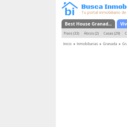
Busca Inmobi
Tu portal inmobiliario de
Best House Granad...
Mapa
Favorito
Vi
Pisos (33)
Áticos (2)
Casas (29)
C
Inicio
»
Inmobiliarias
»
Granada
»
Gr