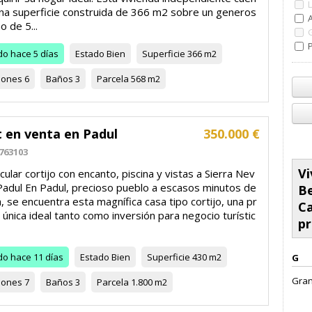
una superficie construida de 366 m2 sobre un generos
o de 5...
P
do
hace 5 días
Estado
Bien
Superficie
366 m2
iones
6
Baños
3
Parcela
568 m2
t en venta en Padul
350.000 €
763103
Vi
ular cortijo con encanto, piscina y vistas a Sierra Nev
Padul En Padul, precioso pueblo a escasos minutos de
B
 se encuentra esta magnífica casa tipo cortijo, una pr
C
única ideal tanto como inversión para negocio turístic
pr
do
hace 11 días
Estado
Bien
Superficie
430 m2
G
Gran
iones
7
Baños
3
Parcela
1.800 m2