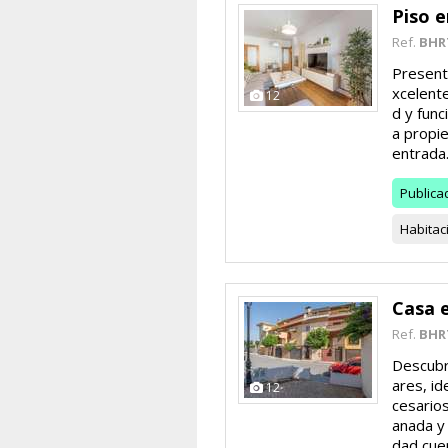
Piso e
Ref.
BHR
Presenta
xcelent
12
d y func
a propie
entrada.
Publica
Habitac
Casa 
Ref.
BHR
Descubre
ares, i
12
cesario
anada y 
dad cuen