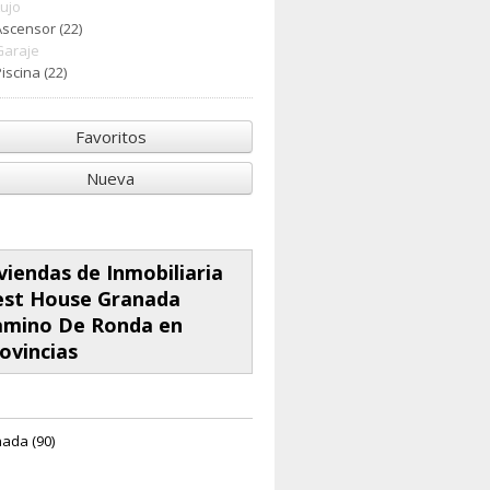
Lujo
Ascensor (22)
Garaje
iscina (22)
Favoritos
Nueva
viendas de Inmobiliaria
est House Granada
amino De Ronda en
ovincias
ada (90)