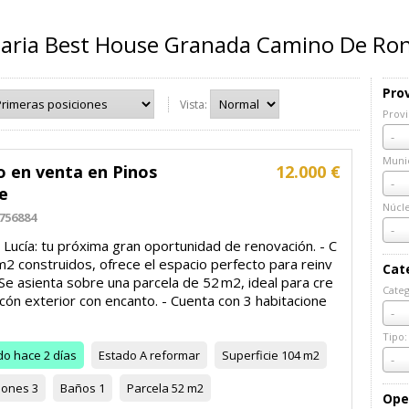
liaria Best House Granada Camino De Ro
Prov
Vista:
Provi
Prov
-
Munic
o en venta en Pinos
12.000 €
Muni
-
e
Núcl
756884
Núcl
-
o Lucía: tu próxima gran oportunidad de renovación. - C
2 construidos, ofrece el espacio perfecto para reinv
Cat
 Se asienta sobre una parcela de 52 m2, ideal para cre
Categ
ncón exterior con encanto. -️ Cuenta con 3 habitacione
Cate
-
Tipo:
do
hace 2 días
Estado
A reformar
Superficie
104 m2
Tipo:
-
iones
3
Baños
1
Parcela
52 m2
Ope