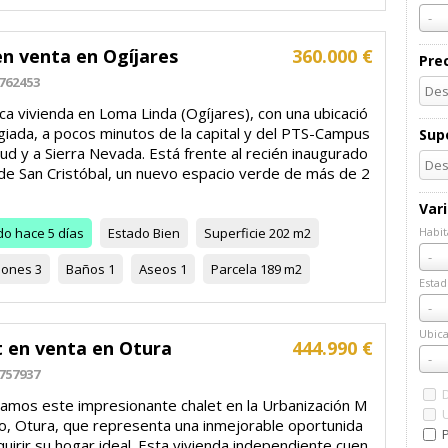
-
en venta en Ogíjares
360.000 €
Pre
762453
ca vivienda en Loma Linda (Ogíjares), con una ubicació
egiada, a pocos minutos de la capital y del PTS-Campus
Supe
lud y a Sierra Nevada. Está frente al recién inaugurado
de San Cristóbal, un nuevo espacio verde de más de 2
Var
do
hace 5 días
Estado
Bien
Superficie
202 m2
Habit
Habi
-
iones
3
Baños
1
Aseos
1
Parcela
189 m2
Estad
Esta
-
Ubica
t en venta en Otura
444.990 €
Ubic
-
757937
amos este impresionante chalet en la Urbanización M
to, Otura, que representa una inmejorable oportunida
uirir su hogar ideal. Esta vivienda independiente cuen