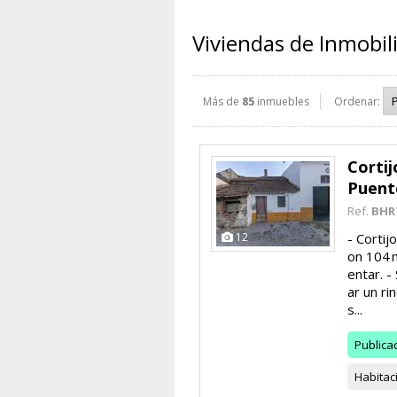
Viviendas de Inmobi
Más de
85
inmuebles
Ordenar:
Cortij
Puent
Ref.
BHR
12
- Cortij
on 104 m
entar. -
ar un ri
s...
Publica
Habitac