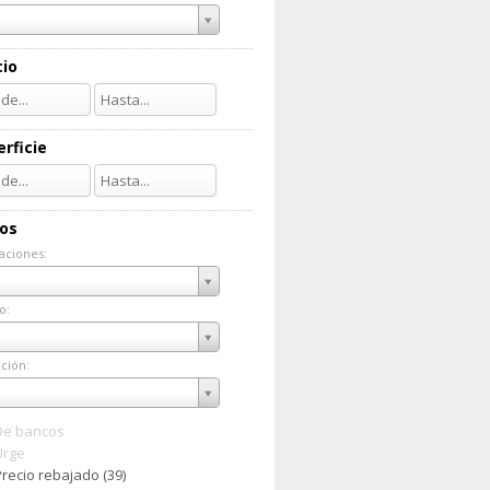
cio
rficie
ios
aciones:
taciones:
o:
do:
ción:
ación:
De bancos
Urge
Precio rebajado (39)