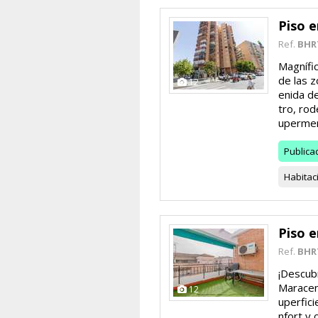
Piso 
Ref.
BHR
Magnífic
de las 
12
enida de
tro, rod
upermer
Publica
Habitac
Piso 
Ref.
BHR
¡Descubr
Maracena
12
uperfic
nfort y 