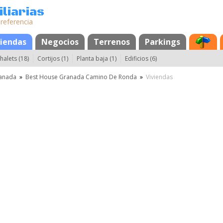
liarias
 referencia
s
viendas
Negocios
Terrenos
Parkings
halets (18)
Cortijos (1)
Planta baja (1)
Edificios (6)
anada
»
Best House Granada Camino De Ronda
»
Viviendas