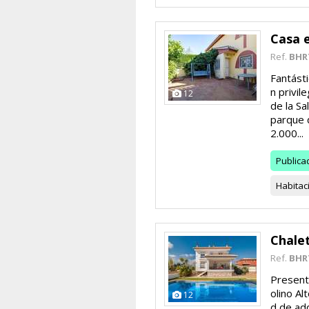
Casa 
Ref.
BHR
Fantásti
n privil
12
de la Sa
parque 
2.000...
Publica
Habitac
Chale
Ref.
BHR
Present
olino Al
12
d de adq