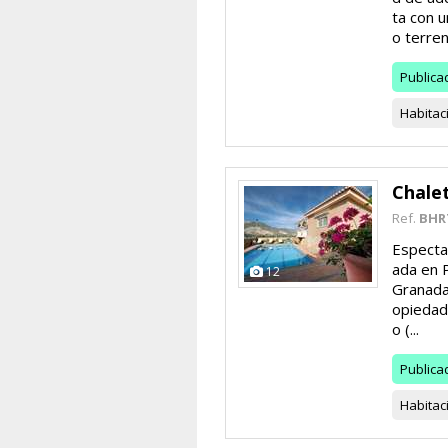
ta con 
o terren
Publica
Habitac
Chale
Ref.
BHR
Espectac
ada en 
12
Granada,
opiedad 
o (...
Publica
Habitac