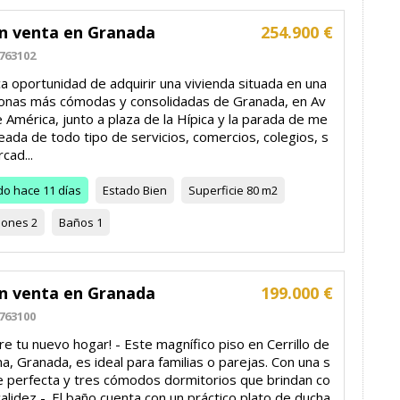
en venta en Granada
254.900 €
763102
a oportunidad de adquirir una vivienda situada en una
zonas más cómodas y consolidadas de Granada, en Av
 América, junto a plaza de la Hípica y la parada de me
eada de todo tipo de servicios, comercios, colegios, s
cad...
do
hace 11 días
Estado
Bien
Superficie
80 m2
iones
2
Baños
1
en venta en Granada
199.000 €
763100
e tu nuevo hogar! - Este magnífico piso en Cerrillo de
, Granada, es ideal para familias o parejas. Con una s
ie perfecta y tres cómodos dormitorios que brindan co
calidez -. El baño cuenta con un práctico plato de ducha