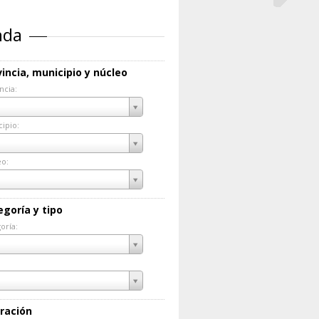
nda
incia, municipio y núcleo
ncia:
incia:
ipio:
cipio:
eo:
eo:
egoría y tipo
oría:
goría:
ración