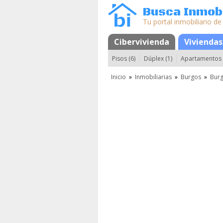
Busca Inmobi
Tu portal inmobiliario de
Cibervivienda
Mapa
Favoritos
Viviendas
Pisos (6)
Dúplex (1)
Apartamentos 
Inicio
»
Inmobiliarias
»
Burgos
»
Bur