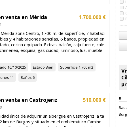
en venta en Mérida
1.700.000 €
1
Mérida zona Centro, 1700 m. de superficie, 7 habitaci
les y 4 habitaciones sencillas, 6 baños, propiedad en
ado, cocina equipada. Extras: balcón, caja fuerte, cale
 chimenea, esquina, gas ciudad, luminoso, luz, mueble
zado
16/10/2025
Estado
Bien
Superficie
1.700 m2
Vi
Ci
iones
11
Baños
6
pr
B
n venta en Castrojeriz
510.000 €
3
Bada
Burg
dad única de adquirir un albergue en Castrojeriz, a ta
42 km de Burgos y situado en el emblemático Camino