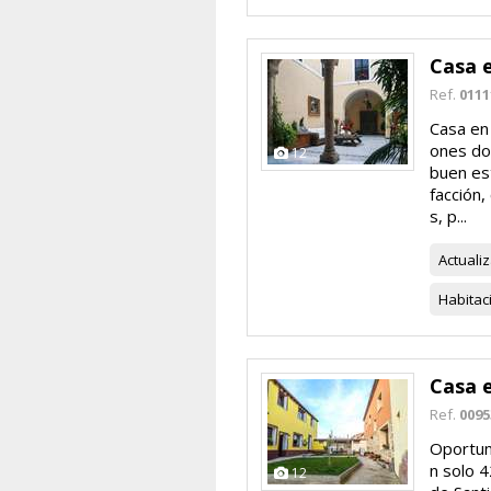
Casa 
Ref.
0111
Casa en 
ones dob
12
buen est
facción,
s, p...
Actuali
Habitac
Casa e
Ref.
0095
Oportuni
n solo 
12