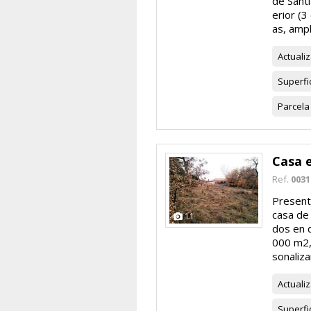
de Sant
erior (3
as, ampli
Actuali
Superfi
Parcela
Casa e
Ref.
0031
Present
casa de 
11
dos en 
000 m2, 
sonalizar
Actuali
Superfi