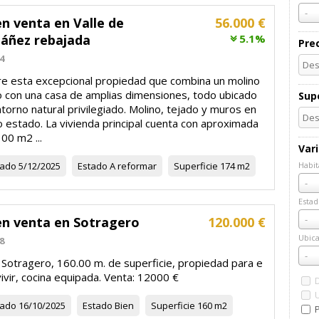
-
n venta en Valle de
56.000 €
báñez rebajada
5.1%
Pre
4
e esta excepcional propiedad que combina un molino
co con una casa de amplias dimensiones, todo ubicado
Supe
torno natural privilegiado. Molino, tejado y muros en
 estado. La vivienda principal cuenta con aproximada
00 m2 ...
Var
zado
5/12/2025
Estado
A reformar
Superficie
174 m2
Habit
Habi
-
Estad
Esta
-
en venta en Sotragero
120.000 €
Ubica
8
Ubic
-
 Sotragero, 160.00 m. de superficie, propiedad para e
vivir, cocina equipada. Venta: 12000 €
zado
16/10/2025
Estado
Bien
Superficie
160 m2
P