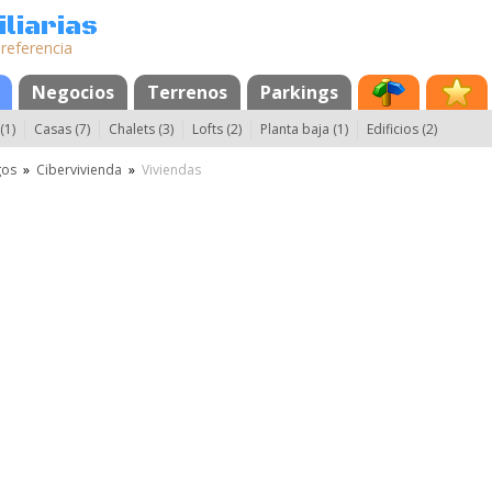
liarias
 referencia
Negocios
Terrenos
Parkings
(1)
Casas (7)
Chalets (3)
Lofts (2)
Planta baja (1)
Edificios (2)
gos
»
Cibervivienda
»
Viviendas