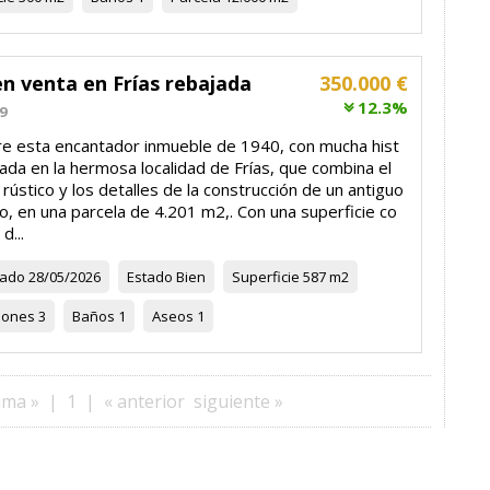
n venta en Frías rebajada
350.000 €
12.3%
9
e esta encantador inmueble de 1940, con mucha hist
uada en la hermosa localidad de Frías, que combina el
rústico y los detalles de la construcción de un antiguo
, en una parcela de 4.201 m2,. Con una superficie co
d...
zado
28/05/2026
Estado
Bien
Superficie
587 m2
iones
3
Baños
1
Aseos
1
ima »
|
1
|
« anterior
siguiente »