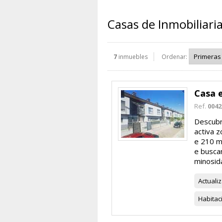
Casas de Inmobiliari
7
inmuebles
Ordenar:
Casa 
Ref.
0042
Descubr
activa z
e 210 m
e busca
minosida
Actuali
Habitac