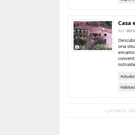
Casa e
Ref.
0013
Descubr
oria sit
12
encanto 
convento
nstruida 
Actuali
Habitac
« primera
últ