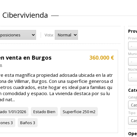
a Cibervivienda
Prov
Vista:
Provi
Prov
-
Munic
en venta en Burgos
360.000 €
Muni
-
8
Núcl
e esta magnífica propiedad adosada ubicada en la atr
Núcl
-
ona de Villimar, Burgos. Con una superficie generosa d
etros cuadrados, este hogar es ideal para familias qu
Cat
n comodidad y espacio. La vivienda destaca por su lu
Categ
d nat...
Cate
Cas
zado
1/01/2026
Estado
Bien
Superficie
250 m2
Tipo:
Tipo:
Cas
iones
3
Baños
3
Ope