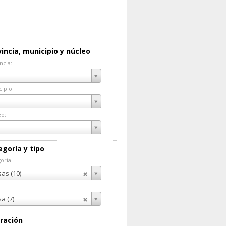
incia, municipio y núcleo
ncia:
incia:
ipio:
cipio:
eo:
eo:
egoría y tipo
oría:
goría:
as (10)
a (7)
ración