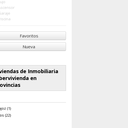
Lujo
Ascensor
Garaje
Piscina
Favoritos
Nueva
viendas de Inmobiliaria
bervivienda en
ovincias
joz (1)
os (22)