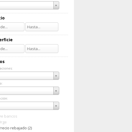
cio
rficie
ios
aciones:
taciones:
o:
do:
ción:
ación:
De bancos
Urge
recio rebajado (2)