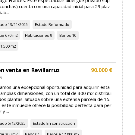
iago Francés. Este espectacular albergue privado sup
 conchas) cuenta con una capacidad inicial para 29 plaz
ab...
zado
13/11/2025
Estado
Reformado
cie
670 m2
Habitaciones
9
Baños
10
1.500 m2
n venta en Revillarruz
90.000 €
9
amos una excepcional oportunidad para adquirir esta
amplias dimensiones, con un total de 300 m2 distribui
dos plantas. Situada sobre una extensa parcela de 15.
este inmueble ofrece la posibilidad perfecta para per
 y ...
zado
5/12/2025
Estado
En construcción
cie
300 m2
Baños
1
Parcela
12.000 m2