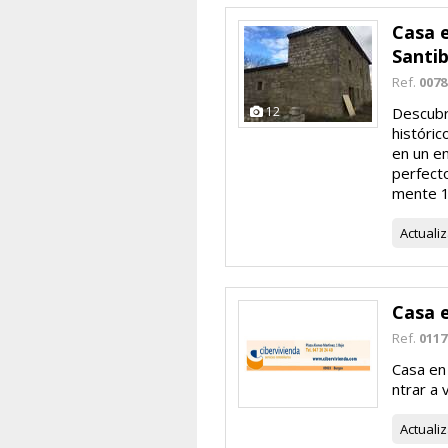
Casa e
Santi
Ref.
0078
12
Descubr
históri
en un en
perfecto
mente 1
Actuali
Casa 
Ref.
0117
Casa en
ntrar a 
Actuali