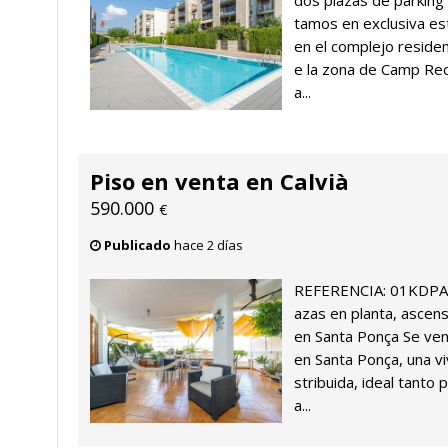
dos plazas de parking
tamos en exclusiva es
en el complejo reside
e la zona de Camp Red
a...
Piso en venta en Calvià
590.000
€
Publicado
hace 2 días
REFERENCIA: 01KDPA02
azas en planta, ascens
en Santa Ponça Se ven
en Santa Ponça, una v
stribuida, ideal tanto 
a...