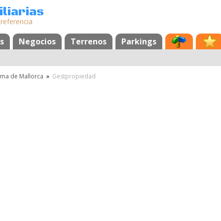
liarias
 referencia
s
Negocios
Terrenos
Parkings
lma de Mallorca
»
Gestpropiedad