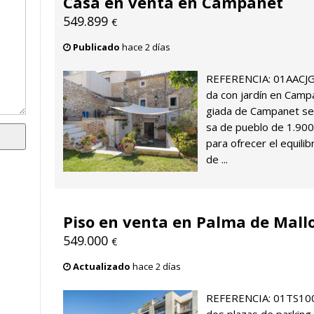
Casa en venta en Campanet
549.899
€
Publicado
hace 2 días
REFERENCIA: 01AACJG
da con jardín en Campa
giada de Campanet se 
sa de pueblo de 1.90
para ofrecer el equili
de ...
Piso en venta en Palma de Mall
549.000
€
Actualizado
hace 2 días
REFERENCIA: 01TS100 P