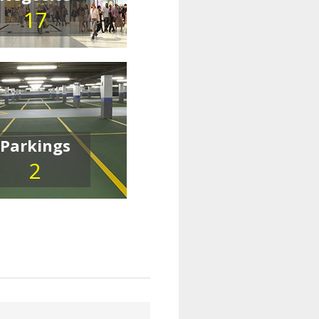
17
Parkings
2