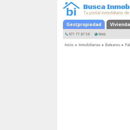
Busca Inmobi
Tu portal inmobiliario de
Gestpropiedad
Mapa
Favoritos
Vivienda
971 77 87 59
Web
Inicio
»
Inmobiliarias
»
Baleares
»
Pa