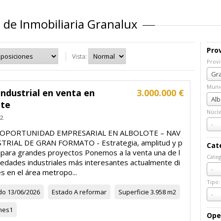
 de Inmobiliaria Granalux
Prov
Vista:
Provi
Prov
Gra
Munic
ndustrial en venta en
3.000.000 €
Muni
Alb
ote
Núcl
2
Núcl
-
 OPORTUNIDAD EMPRESARIAL EN ALBOLOTE – NAV
TRIAL DE GRAN FORMATO - Estrategia, amplitud y p
Cat
l para grandes proyectos Ponemos a la venta una de l
Categ
iedades industriales más interesantes actualmente di
Cate
-
s en el área metropo...
Tipo:
do
13/06/2026
Estado
A reformar
Superficie
3.958 m2
Tipo:
-
nes
1
Ope