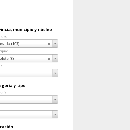
incia, municipio y núcleo
ncia:
incia:
nada (103)
ipio:
cipio:
olote (3)
eo:
eo:
egoría y tipo
oría:
goría:
ración