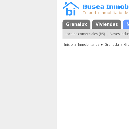
Busca Inmobi
Tu portal inmobiliario de
Granalux
Mapa
Favoritos
Viviendas
Locales comerciales (89)
Naves indust
Inicio
»
Inmobiliarias
»
Granada
»
Gr