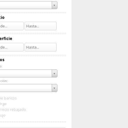
cio
rficie
ios
o:
do:
ción:
ación:
De bancos
Urge
Precio rebajado
Lujo