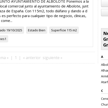
JUNTO AYUNTAMIENTO DE ALBOLOTE Ponemos a la
local comercial junto al ayuntamiento de Albolote, junt
Plaza de España. Con 115m2, todo diáfano y dando a d
s es perfecto para cualquier tipo de negocio, clínicas,
, come...
zado
19/10/2025
Estado
Bien
Superficie
115 m2
Ne
Gr
nes
1
G
A
ima »
|
1
|
« anterior
siguiente »
Albol
Alha
Armil
Atarf
C
Cene
Chur