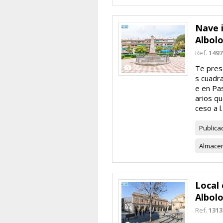
Nave i
Albol
Ref.
1497
12
Te pres
s cuadr
e en Pa
arios qu
ceso a l..
Publica
Almace
Local 
Albol
Ref.
1313