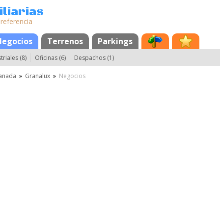
liarias
 referencia
Negocios
Terrenos
Parkings
riales (8)
Oficinas (6)
Despachos (1)
anada
»
Granalux
»
Negocios