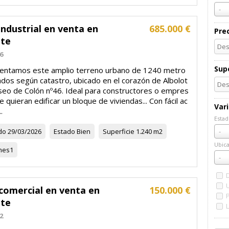
-
ndustrial en venta en
685.000 €
Pre
ote
6
Supe
entamos este amplio terreno urbano de 1240 metro
ados según catastro, ubicado en el corazón de Albolot
seo de Colón nº46. Ideal para constructores o empres
e quieran edificar un bloque de viviendas... Con fácil ac
Var
.
Estad
Esta
do
29/03/2026
Estado
Bien
Superficie
1.240 m2
-
Ubica
nes
1
Ubic
-
comercial en venta en
150.000 €
ote
2