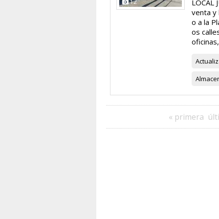
12
LOCAL 
venta y 
o a la 
os calle
oficinas
Actuali
Almace
« primera
últ