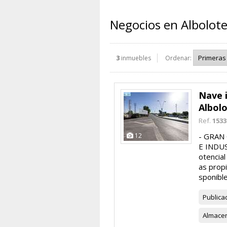
Negocios en Albolote
3
inmuebles
Ordenar:
Nave i
Albol
Ref.
1533
12
- GRAN
E INDUS
otencia
as prop
sponible
Publica
Almace