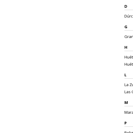
D
Dúrca
G
Gran
H
Huét
Huét
L
La Zu
Las 
M
Mara
P
Pelig