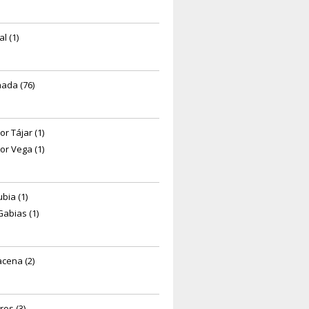
l (1)
ada (76)
or Tájar (1)
or Vega (1)
bia (1)
Gabias (1)
cena (2)
ros (3)