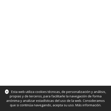
×
Esta web utiliza cookies técnicas, de personalización y análisis,
propias y de terceros, para facilitarle la navegación de forma
anónima y analizar estadísticas del uso de la web. Consideramos
que si continúa navegando, acepta su uso.
Más información
.