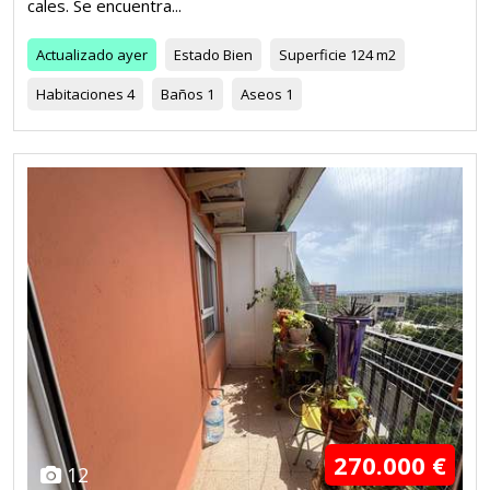
cales. Se encuentra...
Actualizado
ayer
Estado
Bien
Superficie
124 m2
Habitaciones
4
Baños
1
Aseos
1
270.000 €
12