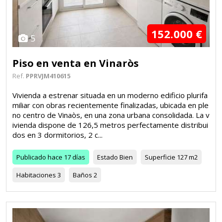
152.000 €
5
Piso en venta en Vinaròs
Ref.
PPRVJM410615
Vivienda a estrenar situada en un moderno edificio plurifa
miliar con obras recientemente finalizadas, ubicada en ple
no centro de Vinaòs, en una zona urbana consolidada. La v
ivienda dispone de 126,5 metros perfectamente distribui
dos en 3 dormitorios, 2 c...
Publicado
hace 17 días
Estado
Bien
Superficie
127 m2
Habitaciones
3
Baños
2