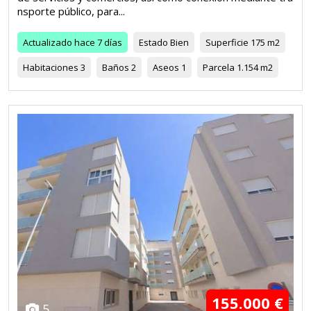
nsporte público, para...
Actualizado
hace 7 días
Estado
Bien
Superficie
175 m2
Habitaciones
3
Baños
2
Aseos
1
Parcela
1.154 m2
155.000 €
5