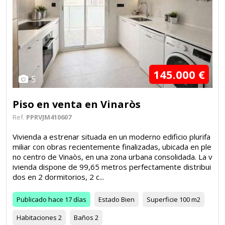
145.000 €
5
Piso en venta en Vinaròs
Ref.
PPRVJM410607
Vivienda a estrenar situada en un moderno edificio plurifa
miliar con obras recientemente finalizadas, ubicada en ple
no centro de Vinaòs, en una zona urbana consolidada. La v
ivienda dispone de 99,65 metros perfectamente distribui
dos en 2 dormitorios, 2 c...
Publicado
hace 17 días
Estado
Bien
Superficie
100 m2
Habitaciones
2
Baños
2