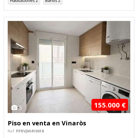
Habitaciones
2
Baños
2
155.000 €
5
Piso en venta en Vinaròs
Ref.
PPRVJM410618