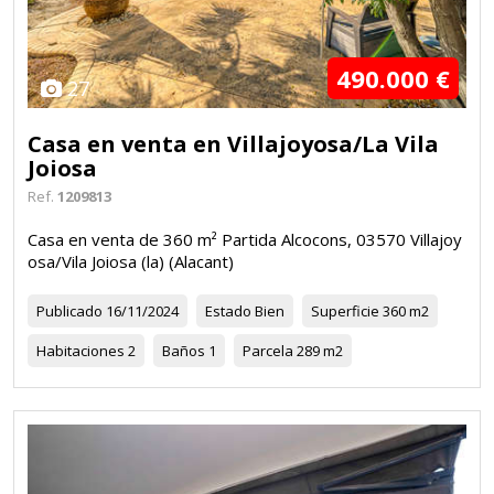
490.000 €
27
Casa en venta en Villajoyosa/La Vila
Joiosa
Ref.
1209813
Casa en venta de 360 m² Partida Alcocons, 03570 Villajoy
osa/Vila Joiosa (la) (Alacant)
Publicado
16/11/2024
Estado
Bien
Superficie
360 m2
Habitaciones
2
Baños
1
Parcela
289 m2