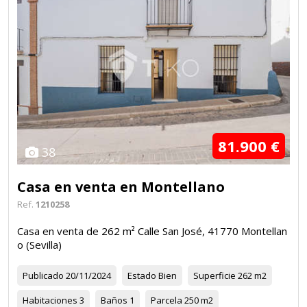
81.900 €
38
Casa en venta en Montellano
Ref.
1210258
Casa en venta de 262 m² Calle San José, 41770 Montellan
o (Sevilla)
Publicado
20/11/2024
Estado
Bien
Superficie
262 m2
Habitaciones
3
Baños
1
Parcela
250 m2