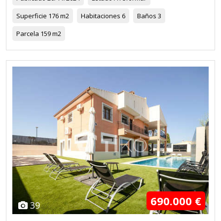
Superficie
176 m2
Habitaciones
6
Baños
3
Parcela
159 m2
690.000 €
39