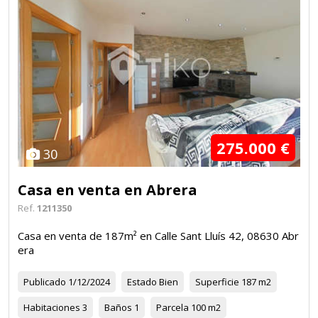
275.000 €
30
Casa en venta en Abrera
Ref.
1211350
Casa en venta de 187m² en Calle Sant Lluís 42, 08630 Abr
era
Publicado
1/12/2024
Estado
Bien
Superficie
187 m2
Habitaciones
3
Baños
1
Parcela
100 m2