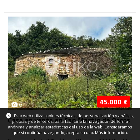
45.000 €
6
×
Esta web utiliza cookies técnicas, de personalización y análisis,
Casa en venta en San Martín de Oscos
propias y de terceros, para facilitarle la navegación de forma
anónima y analizar estadísticas del uso de la web. Consideramos
Ref.
1209573
que si continúa navegando, acepta su uso.
Más información
.