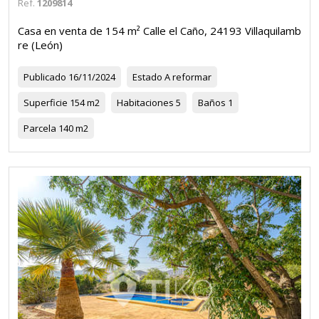
Ref.
1209814
Casa en venta de 154 m² Calle el Caño, 24193 Villaquilamb
re (León)
Publicado
16/11/2024
Estado
A reformar
Superficie
154 m2
Habitaciones
5
Baños
1
Parcela
140 m2