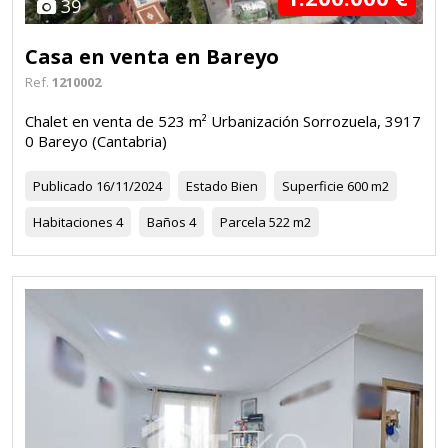
39
Casa en venta en Bareyo
Ref.
1210002
Chalet en venta de 523 m² Urbanización Sorrozuela, 3917
0 Bareyo (Cantabria)
Publicado
16/11/2024
Estado
Bien
Superficie
600 m2
Habitaciones
4
Baños
4
Parcela
522 m2