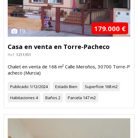
179.000 €
19
Casa en venta en Torre-Pacheco
Ref.
1211351
Chalet en venta de 168 m² Calle Meroños, 30700 Torre-P
acheco (Murcia)
Publicado
1/12/2024
Estado
Bien
Superficie
168 m2
Habitaciones
4
Baños
2
Parcela
147 m2