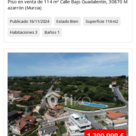
Piso en venta de 114 m² Calle Bajo Guadalentin, 30870 M
azarrón (Murcia)
Publicado
16/11/2024
Estado
Bien
Superficie
114 m2
Habitaciones
3
Baños
1
1.200.000 €