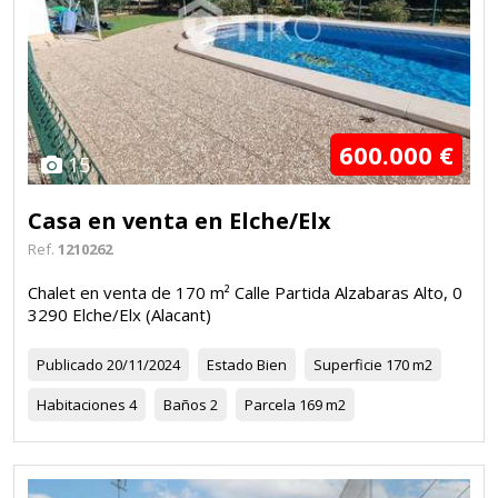
600.000 €
15
Casa en venta en Elche/Elx
Ref.
1210262
Chalet en venta de 170 m² Calle Partida Alzabaras Alto, 0
3290 Elche/Elx (Alacant)
Publicado
20/11/2024
Estado
Bien
Superficie
170 m2
Habitaciones
4
Baños
2
Parcela
169 m2