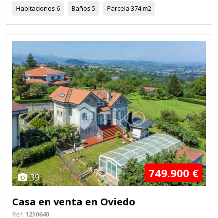
Habitaciones
6
Baños
5
Parcela
374 m2
749.900 €
39
Casa en venta en Oviedo
Ref.
1210640