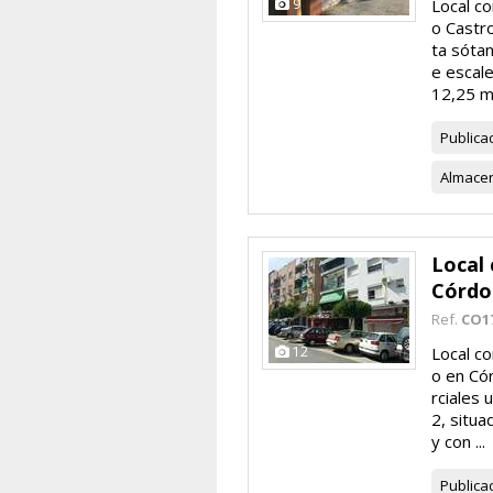
9
Local co
o Castro
ta sóta
e escale
12,25 m2
Publica
Almace
Local 
Córdo
Ref.
CO1
12
Local c
o en Có
rciales 
2, situa
y con ...
Publica