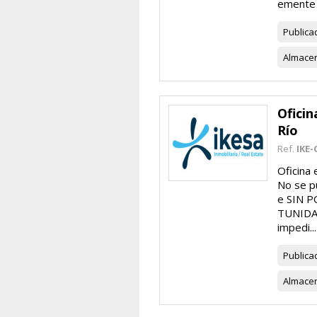
emente p
Publica
Almace
Oficin
Río
Ref.
IKE-
Oficina 
No se pu
e SIN P
TUNIDAD
impedi...
Publica
Almace