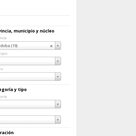
incia, municipio y núcleo
ncia:
incia:
doba (19)
ipio:
cipio:
eo:
eo:
egoría y tipo
oría:
goría:
ración