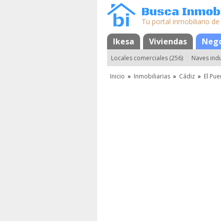
Busca Inmobi
Tu portal inmobiliario de
Mapa
Ikesa
Favoritos
Viviendas
Nego
Locales comerciales (256)
Naves indu
Inicio
»
Inmobiliarias
»
Cádiz
»
El Pue