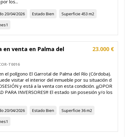
or los...
do
20/04/2026
Estado
Bien
Superficie
453 m2
nes
1
a en venta en Palma del
23.000 €
COR-T0016
en el polígono El Garrotal de Palma del Río (Córdoba).
ede visitar el interior del inmueble por su situación d
OSESIÓN y está a la venta con esta condición. ¡¡¡OPOR
 PARA INVERSORES!!! El estado sin posesión y/o los
do
20/04/2026
Estado
Bien
Superficie
36 m2
nes
1