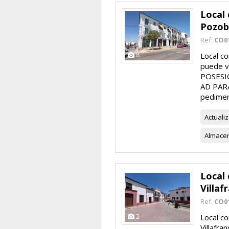
Local 
Pozob
Ref.
CO0
8
Local c
puede vi
POSESIO
AD PARA
pedimen
Actuali
Almace
Local 
Villaf
Ref.
CO0
2
Local c
Villafra