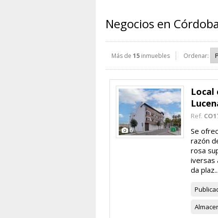
Negocios en Córdoba 
Más de
15
inmuebles
Ordenar:
Local 
Lucen
Ref.
CO1
6
Se ofrec
razón d
rosa sup
iversas
da plaz..
Publica
Almace