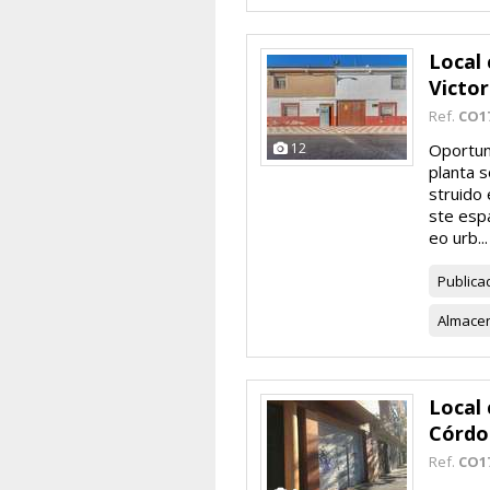
Local 
Victor
Ref.
CO1
12
Oportuni
planta s
struido 
ste esp
eo urb...
Publica
Almace
Local 
Córdo
Ref.
CO1