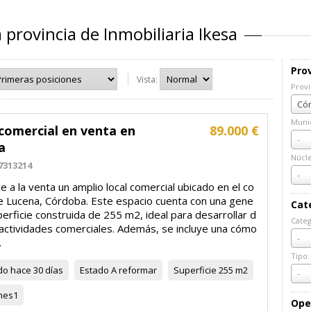
provincia de Inmobiliaria Ikesa
Prov
Vista:
Provi
Prov
Cór
Munic
comercial en venta en
89.000 €
Muni
-
a
Núcl
7313214
Núcl
-
e a la venta un amplio local comercial ubicado en el co
e Lucena, Córdoba. Este espacio cuenta con una gene
Cat
erficie construida de 255 m2, ideal para desarrollar d
Categ
 actividades comerciales. Además, se incluye una cómo
Cate
-
.
Tipo:
do
hace 30 días
Estado
A reformar
Superficie
255 m2
Tipo:
-
nes
1
Ope