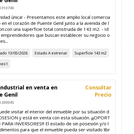
e Genil
1310740
nidad única! - Presentamos este amplio local comercia
o en el corazón de Puente Genil junto a la avenida de l
on.con una superficie total construida de 143 m2. - Id
a emprendedores que buscan establecer su negocio o
es...
zado
13/05/2026
Estado
A estrenar
Superficie
143 m2
nes
1
ndustrial en venta en
Consultar
e Genil
Precio
1200045
ede visitar el interior del inmueble por su situación d
OSESION y está en venta con esta situación. ¡¡¡OPORT
PARA INVERSORES!!! El estado de sin posesión y/o l
dimentos para que el inmueble pueda ser visitado libr