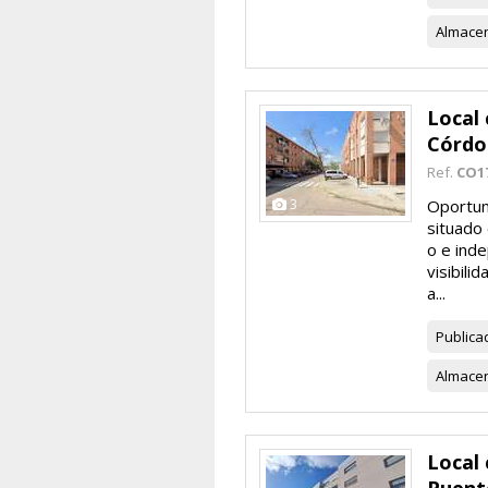
Almace
Local 
Córdo
Ref.
CO1
3
Oportuni
situado 
o e inde
visibili
a...
Publica
Almace
Local 