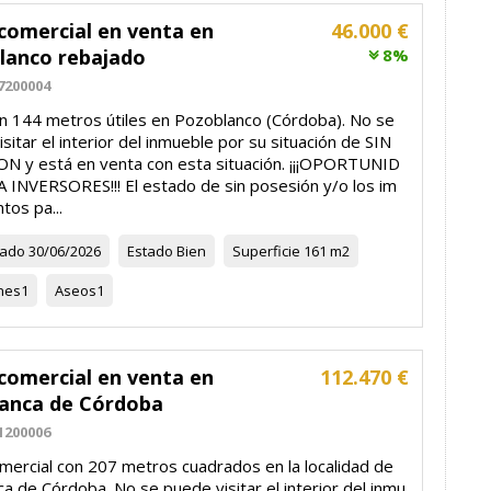
comercial en venta en
46.000 €
lanco rebajado
8%
7200004
on 144 metros útiles en Pozoblanco (Córdoba). No se
sitar el interior del inmueble por su situación de SIN
N y está en venta con esta situación. ¡¡¡OPORTUNID
 INVERSORES!!! El estado de sin posesión y/o los im
tos pa...
zado
30/06/2026
Estado
Bien
Superficie
161 m2
nes
1
Aseos
1
comercial en venta en
112.470 €
ranca de Córdoba
1200006
omercial con 207 metros cuadrados en la localidad de
nca de Córdoba. No se puede visitar el interior del inmu