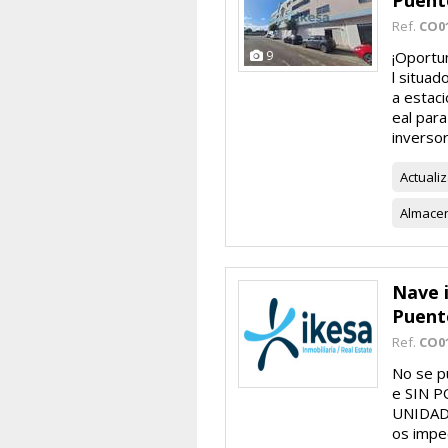
Puent
Ref.
CO0
9
¡Oportu
l situad
a estaci
eal par
inversor
Actuali
Almace
Nave i
Puent
Ref.
CO0
No se pu
e SIN P
UNIDAD 
os impe