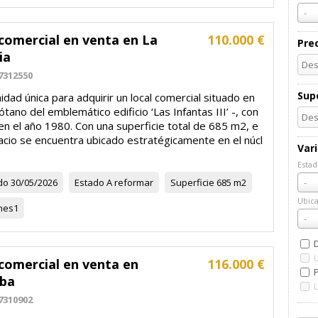
-
comercial en venta en La
110.000 €
Pre
ia
7312550
Supe
dad única para adquirir un local comercial situado en
ótano del emblemático edificio ‘Las Infantas III’ -, con
en el año 1980. Con una superficie total de 685 m2, e
acio se encuentra ubicado estratégicamente en el núcl
Var
Estad
Esta
do
30/05/2026
Estado
A reformar
Superficie
685 m2
-
Ubica
nes
1
Ubic
-
comercial en venta en
116.000 €
P
ba
7310902