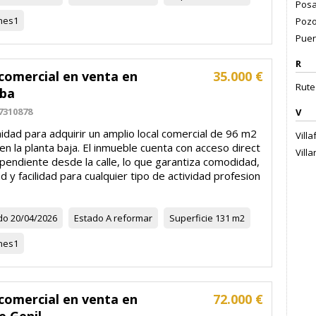
Posa
nes
1
Pozo
Puen
R
comercial en venta en
35.000 €
Rute 
ba
7310878
V
dad para adquirir un amplio local comercial de 96 m2
Vill
en la planta baja. El inmueble cuenta con acceso direct
Vill
pendiente desde la calle, lo que garantiza comodidad,
dad y facilidad para cualquier tipo de actividad profesion
do
20/04/2026
Estado
A reformar
Superficie
131 m2
nes
1
comercial en venta en
72.000 €