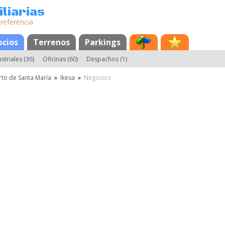
liarias
 referencia
cios
Terrenos
Parkings
striales (36)
Oficinas (60)
Despachos (1)
rto de Santa María
»
Ikesa
»
Negocios