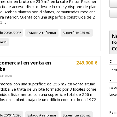
mercial en bruto de 235 m2 en la calle Pintor Racioner
 tiene acceso directo desde la calle y dispone de plan
no. Ambas plantas son diáfanas, comunicadas mediant
ra interior. Cuenta con una superficie construida de 2
 ...
do
20/04/2026
Estado
A reformar
Superficie
235 m2
Ne
Ik
nes
1
C
C
comercial en venta en
249.000 €
ba
Córd
7310880
L
omercial con una superficie de 256 m2 en venta situad
La Vi
rdoba. Se trata de un lote formado por 3 locales come
unidos físicamente, con una superficie total de 256 m
Luce
dos en la planta baja de un edificio construido en 1972
P
Palm
do
20/04/2026
Estado
A reformar
Superficie
256 m2