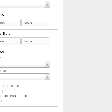
cio
rficie
ios
o:
do:
ción:
ación:
De bancos (3)
Urge
recio rebajado (1)
Lujo