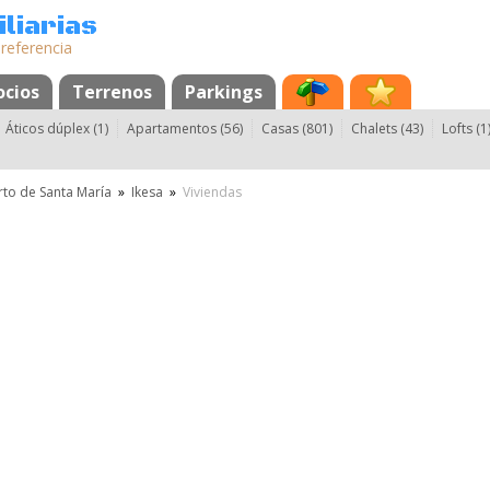
liarias
 referencia
cios
Terrenos
Parkings
Áticos dúplex (1)
Apartamentos (56)
Casas (801)
Chalets (43)
Lofts (1
rto de Santa María
»
Ikesa
»
Viviendas