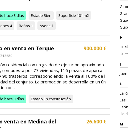
Giro
Gran
do
hace 3 días
Estado
Bien
Superficie
101 m2
Guad
iones
4
Baños
1
Aseos
1
Guip
H
Huel
io en venta en Terque
900.000 €
Hues
313650
J
ón residencial con un grado de ejecución aproximado
, compuesta por 77 viviendas, 116 plazas de aparca
Jaén 
y 90 trasteros, correspondiendo la venta al 100% de l
dad del conjunto. La promoción se desarrolla en un ún
L
cio con...
La Ri
do
hace 3 días
Estado
En construcción
Las 
León
Lleid
n venta en Medina del
26.600 €
M