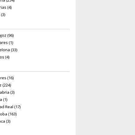
ría (254)
ias (4)
 (3)
joz (96)
ares (1)
elona (33)
os (4)
res (16)
z (224)
abria (3)
a (1)
ad Real (17)
oba (163)
ca (3)