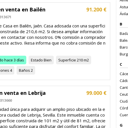
Alme
Astur
en venta en Bailén
91.200 €
Ávila
313671
B
 Casa en Bailén, Jaén. Casa adosada con una superfici
construida de 210,6 m2. Si desea ampliar información
Bada
 en contactar con nosotros. 0% comisión a comprador
Bale
este activo. Ikesa informa que no cobra comisión de n
Barc
Burg
do
hace 3 días
Estado
Bien
Superficie
210 m2
C
iones
4
Baños
2
Cáce
Cádi
Cant
n venta en Lebrija
99.000 €
Ceut
313660
Ciud
Córd
dad única para adquirir un amplio piso ubicado en la e
ra ciudad de Lebrija, Sevilla. Este inmueble cuenta co
Cuen
perficie construida de 101 m2 y útil de 81 m2, ofrecie
G
cio suficiente para disfrutar del confort familiar. La pr