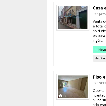
Casa 
Ref.
JA25
Venta de
e total 
no dude
es para 
ingún...
Publica
Habitac
Piso e
Ref.
SE19
Oportuni
ncantado
12
n una su
ndo espa