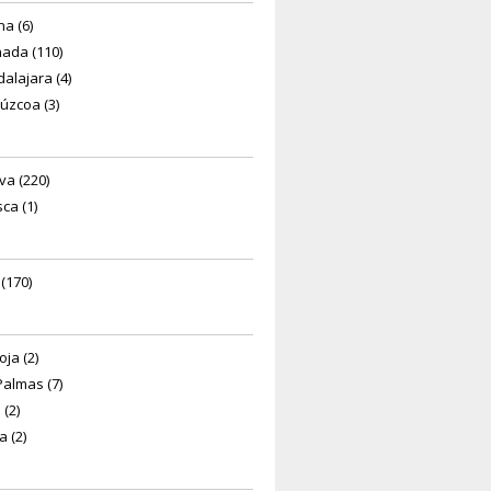
na (6)
ada (110)
alajara (4)
úzcoa (3)
va (220)
ca (1)
(170)
oja (2)
Palmas (7)
 (2)
a (2)