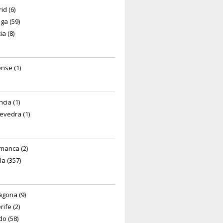
id (6)
ga (59)
a (8)
nse (1)
cia (1)
evedra (1)
manca (2)
la (357)
agona (9)
ife (2)
do (58)