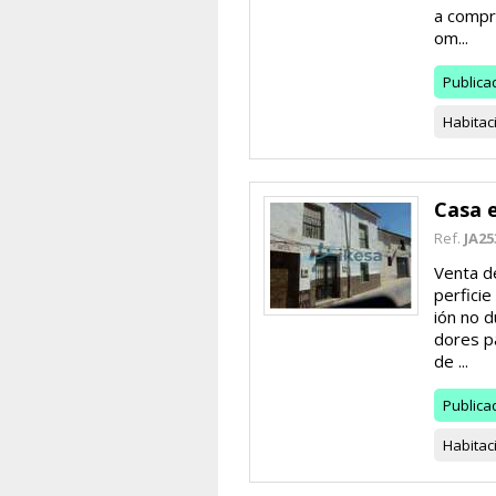
a compr
om...
Publica
Habitac
Casa e
Ref.
JA25
Venta de
perficie
ión no 
dores p
de ...
Publica
Habitac