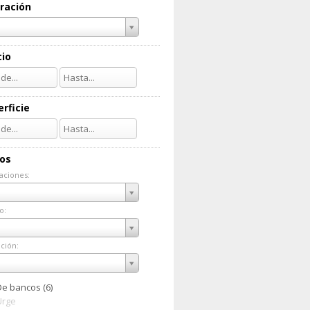
ración
cio
rficie
ios
aciones:
taciones:
o:
do:
ción:
ación:
De bancos (6)
Urge