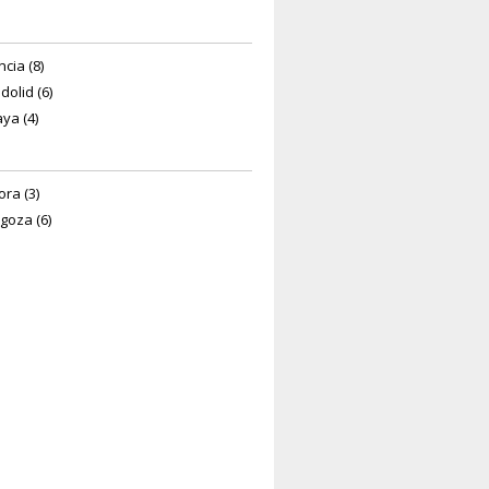
cia (8)
dolid (6)
aya (4)
ra (3)
goza (6)