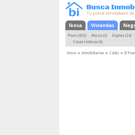
Busca Inmobi
Tu portal inmobiliario de
Mapa
Ikesa
Favoritos
Viviendas
Nego
Pisos (923)
Áticos (2)
Dúplex (24)
Casas rústicas (6)
Inicio
»
Inmobiliarias
»
Cádiz
»
El Pue