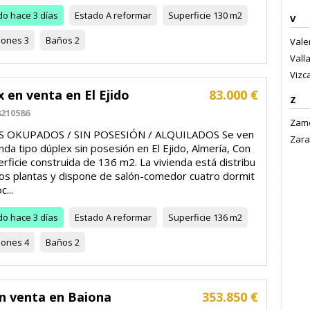
do
hace 3 días
Estado
A reformar
Superficie
130 m2
V
iones
3
Baños
2
Valen
Valla
Vizc
 en venta en El Ejido
83.000 €
Z
210586
Zamo
S OKUPADOS / SIN POSESIÓN / ALQUILADOS Se ven
Zara
nda tipo dúplex sin posesión en El Ejido, Almería, Con
rficie construida de 136 m2. La vivienda está distribu
dos plantas y dispone de salón-comedor cuatro dormit
c...
do
hace 3 días
Estado
A reformar
Superficie
136 m2
iones
4
Baños
2
en venta en Baiona
353.850 €