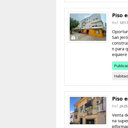
Piso e
Ref.
SE17
Oportuni
San Jeró
9
constru
n para 
equiere 
Publica
Habitac
Piso e
Ref.
JA25
Venta de
na super
informa