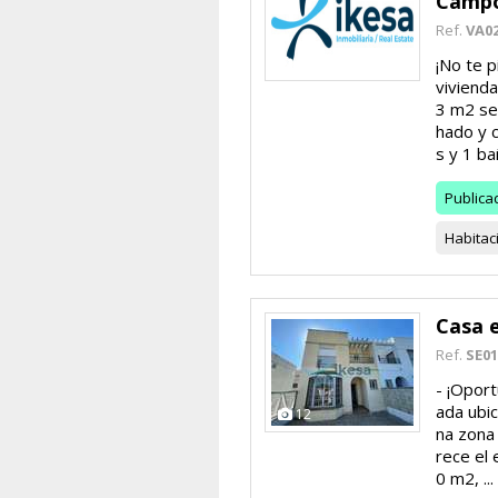
Camp
Ref.
VA0
6
¡No te 
viviend
3 m2 se
hado y 
s y 1 bañ
Publica
Habitac
Casa 
Ref.
SE01
- ¡Opor
ada ubic
12
na zona 
rece el 
0 m2, ...