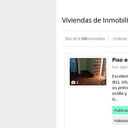
Viviendas de Inmobili
Más de
1.500
inmuebles
Ordenar:
Piso 
Ref.
CA1
Excelen
diz), si
4
os princ
ostilla 
is...
Publica
Habitac