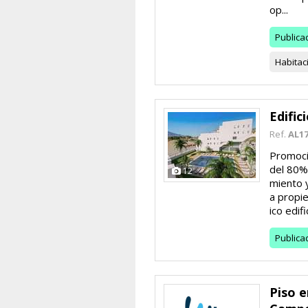
op...
Publica
Habitac
Edific
Ref.
AL17
Promoci
del 80%
12
miento 
a propie
ico edifi
Publica
Piso e