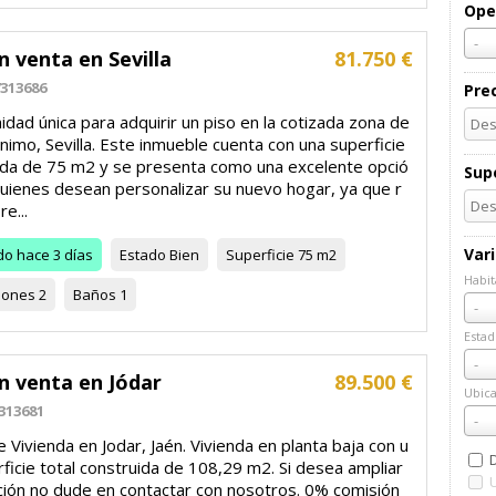
Ope
-
n venta en Sevilla
81.750 €
313686
Pre
dad única para adquirir un piso en la cotizada zona de
nimo, Sevilla. Este inmueble cuenta con una superficie
ida de 75 m2 y se presenta como una excelente opció
Supe
quienes desean personalizar su nuevo hogar, ya que r
re...
Var
do
hace 3 días
Estado
Bien
Superficie
75 m2
Habit
iones
2
Baños
1
Habi
-
Estad
Esta
-
n venta en Jódar
89.500 €
Ubica
313681
Ubic
-
 Vivienda en Jodar, Jaén. Vivienda en planta baja con u
ficie total construida de 108,29 m2. Si desea ampliar
ción no dude en contactar con nosotros. 0% comisión