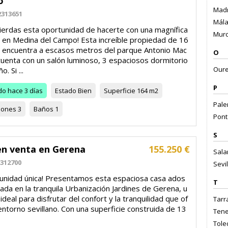
o
Madr
2313651
Mála
pierdas esta oportunidad de hacerte con una magnífica
Murci
a en Medina del Campo! Esta increíble propiedad de 16
 encuentra a escasos metros del parque Antonio Mac
O
cuenta con un salón luminoso, 3 espaciosos dormitorio
Oure
o. Si ...
P
do
hace 3 días
Estado
Bien
Superficie
164 m2
Palen
iones
3
Baños
1
Pont
S
en venta en Gerena
155.250 €
Sala
312700
Sevil
tunidad única! Presentamos esta espaciosa casa ados
T
ada en la tranquila Urbanización Jardines de Gerena, u
ideal para disfrutar del confort y la tranquilidad que of
Tarr
entorno sevillano. Con una superficie construida de 13
Tener
Tole