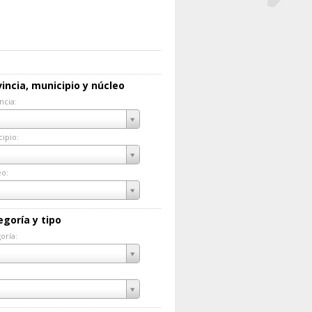
incia, municipio y núcleo
ncia:
incia:
ipio:
cipio:
eo:
eo:
egoría y tipo
oría:
goría: