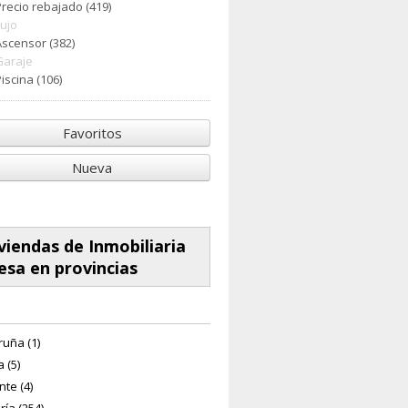
Precio rebajado (419)
Lujo
Ascensor (382)
Garaje
iscina (106)
Favoritos
Nueva
viendas de Inmobiliaria
esa en provincias
ruña (1)
 (5)
nte (4)