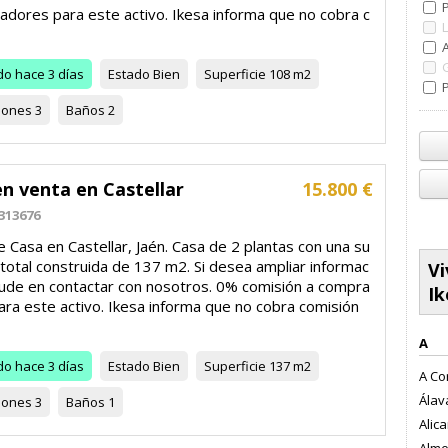
adores para este activo. Ikesa informa que no cobra c
do
hace 3 días
Estado
Bien
Superficie
108 m2
P
iones
3
Baños
2
n venta en Castellar
15.800 €
313676
 Casa en Castellar, Jaén. Casa de 2 plantas con una su
 total construida de 137 m2. Si desea ampliar informac
Vi
dude en contactar con nosotros. 0% comisión a compra
Ik
ara este activo. Ikesa informa que no cobra comisión
A
do
hace 3 días
Estado
Bien
Superficie
137 m2
A Co
Álava
iones
3
Baños
1
Alica