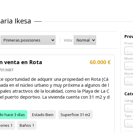
aria Ikesa
Prov
Vista:
Provi
Prov
-
Munic
en venta en Rota
60.000 €
Muni
-
7313687
Núcl
te oportunidad de adquirir una propiedad en Rota (Cá
Núcl
-
tuada en el núcleo urbano y muy próxima a algunos de l
ipales atractivos de la localidad, como la Playa de La C
Cat
y el puerto deportivo. La vivienda cuenta con 31 m2 y d
Categ
Cate
-
do
hace 3 días
Estado
Bien
Superficie
31 m2
Tipo:
Tipo:
-
iones
1
Baños
1