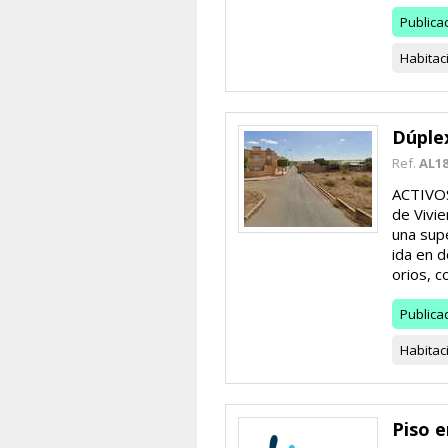
Publica
Habitac
Dúplex
Ref.
AL18
ACTIVO
de Vivie
una supe
ida en 
orios, co
Publica
Habitac
Piso 