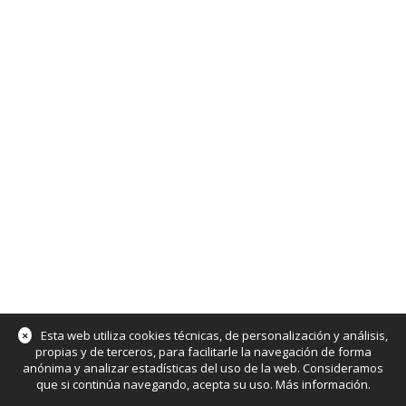
×
Esta web utiliza cookies técnicas, de personalización y análisis,
propias y de terceros, para facilitarle la navegación de forma
anónima y analizar estadísticas del uso de la web. Consideramos
que si continúa navegando, acepta su uso.
Más información
.