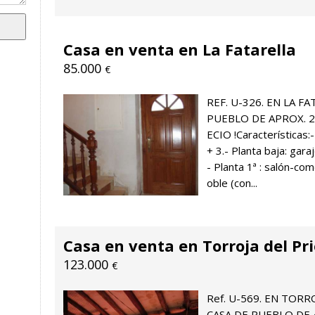
Casa en venta en La Fatarella
85.000
€
REF. U-326. EN LA F
PUEBLO DE APROX. 2
ECIO !Características:-
+ 3.- Planta baja: gara
- Planta 1ª : salón-co
oble (con...
Casa en venta en Torroja del Pr
123.000
€
Ref. U-569. EN TOR
CASA DE PUEBLO DE 