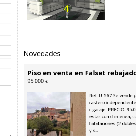
4
Novedades
Piso en venta en Falset rebajad
95.000
€
Ref. U-567 Se vende p
rastero independiente
r garaje. PRECIO: 95.00
estar con chimenea, co
habitaciones (2 doble
y s...