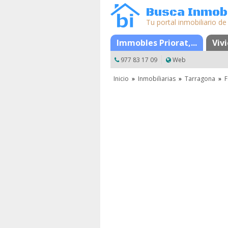
Busca Inmobi
Tu portal inmobiliario de
Mapa
Favoritos
Immobles Priorat,...
Viv
977 83 17 09
Web
Inicio
»
Inmobiliarias
»
Tarragona
»
F