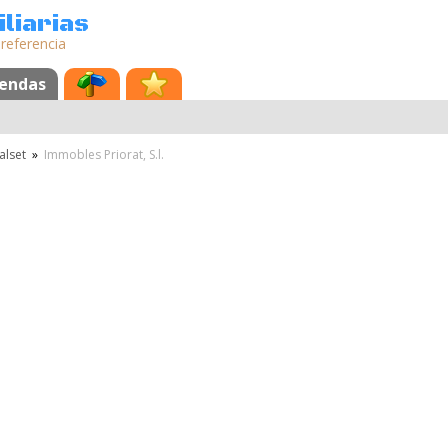
liarias
 referencia
iendas
alset
»
Immobles Priorat, S.l.