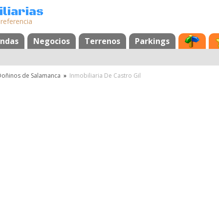
liarias
 referencia
endas
Negocios
Terrenos
Parkings
Doñinos de Salamanca
»
Inmobiliaria De Castro Gil