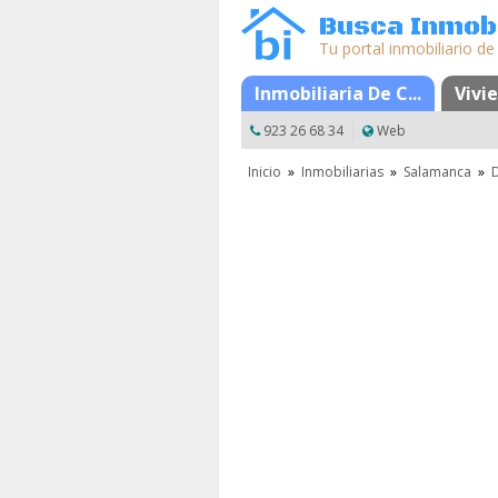
Busca Inmobi
Tu portal inmobiliario de
Inmobiliaria De C...
Mapa
Favoritos
Vivi
923 26 68 34
Web
Inicio
»
Inmobiliarias
»
Salamanca
»