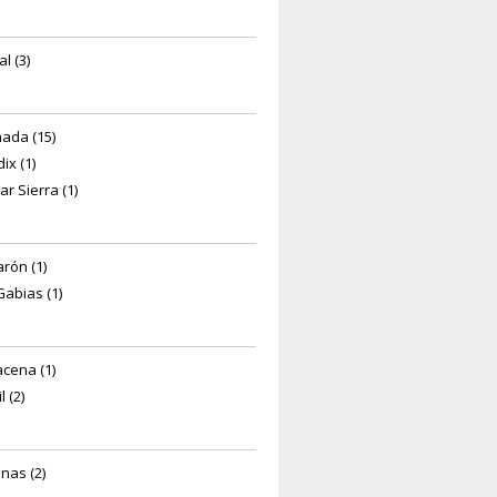
l (3)
ada (15)
ix (1)
ar Sierra (1)
arón (1)
Gabias (1)
cena (1)
l (2)
anas (2)