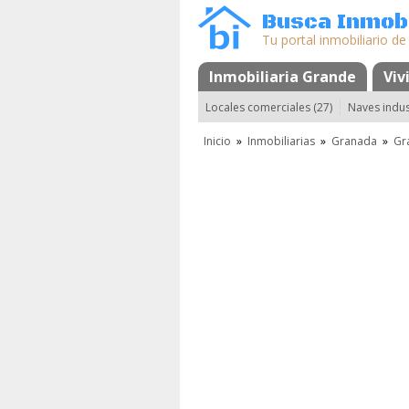
Busca Inmobi
Tu portal inmobiliario de
Inmobiliaria Grande
Mapa
Favorito
Viv
Locales comerciales (27)
Naves indust
Inicio
»
Inmobiliarias
»
Granada
»
Gr