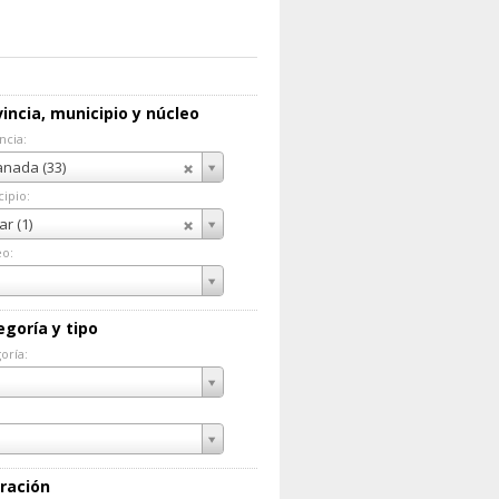
incia, municipio y núcleo
ncia:
incia:
nada (33)
ipio:
cipio:
ar (1)
eo:
eo:
egoría y tipo
oría:
goría:
ración