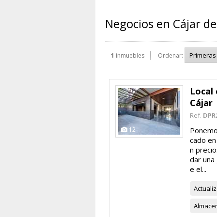
Negocios en Cájar de
1
inmuebles
Ordenar:
Local 
Cájar
Ref.
DPR
12
Ponemos
cado en 
n precio
dar una 
e el...
Actuali
Almace