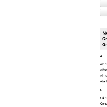
Ne
Gr
G
A
Albol
Alfac
Almu
Atarf
C
Cájar
Cene