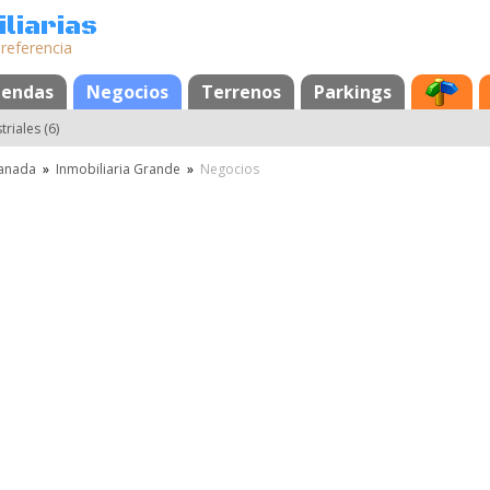
liarias
 referencia
s
iendas
Negocios
Terrenos
Parkings
riales (6)
anada
»
Inmobiliaria Grande
»
Negocios