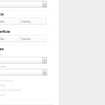
cio
rficie
ios
o:
do:
ción:
ación:
De bancos
Urge
Precio rebajado
Lujo