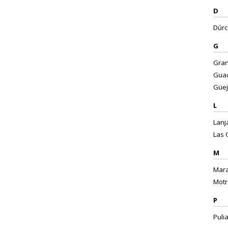
D
Dúrca
G
Gran
Guad
Güej
L
Lanj
Las 
M
Mara
Motri
P
Puli