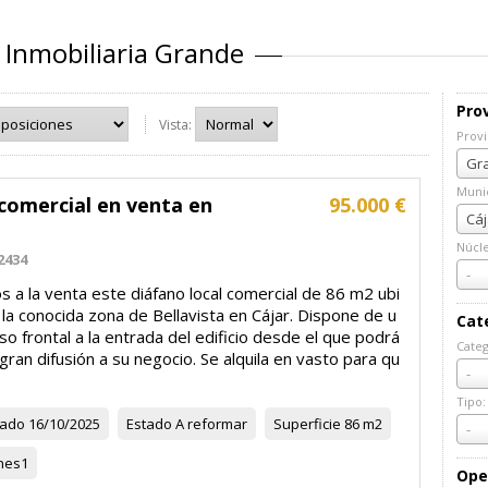
 Inmobiliaria Grande
Prov
Vista:
Provi
Prov
Gra
Munic
comercial en venta en
95.000 €
Muni
Cáj
Núcl
2434
Núcl
-
 a la venta este diáfano local comercial de 86 m2 ubi
la conocida zona de Bellavista en Cájar. Dispone de u
Cat
so frontal a la entrada del edificio desde el que podrá
Categ
gran difusión a su negocio. Se alquila en vasto para qu
Cate
-
Tipo:
zado
16/10/2025
Estado
A reformar
Superficie
86 m2
Tipo:
-
nes
1
Ope