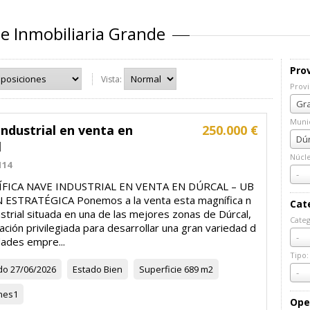
e Inmobiliaria Grande
Prov
Vista:
Provi
Prov
Gra
Munic
ndustrial en venta en
250.000 €
Muni
Dúr
l
Núcl
114
Núcl
-
ÍFICA NAVE INDUSTRIAL EN VENTA EN DÚRCAL – UB
 ESTRATÉGICA Ponemos a la venta esta magnífica n
Cat
strial situada en una de las mejores zonas de Dúrcal,
Categ
ación privilegiada para desarrollar una gran variedad d
Cate
-
dades empre...
Tipo:
do
27/06/2026
Estado
Bien
Superficie
689 m2
Tipo:
-
nes
1
Ope