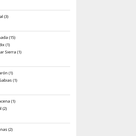
l (3)
ada (15)
ix (1)
ar Sierra (1)
arón (1)
Gabias (1)
cena (1)
l (2)
anas (2)