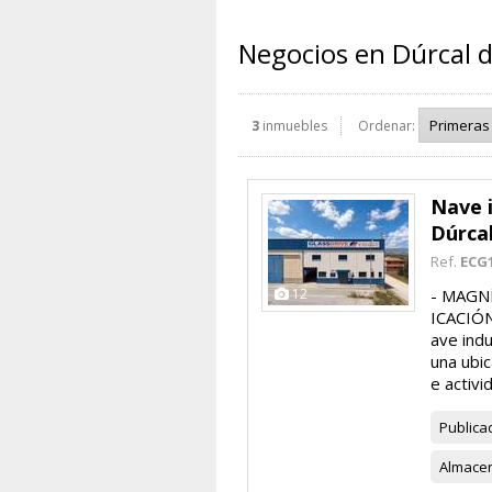
Negocios en Dúrcal d
3
inmuebles
Ordenar:
Nave i
Dúrca
Ref.
ECG
12
- MAGN
ICACIÓN
ave indu
una ubic
e activi
Publica
Almace