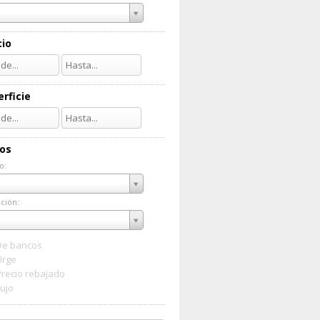
cio
rficie
ios
o:
do:
ción:
ación:
De bancos
Urge
Precio rebajado
Lujo