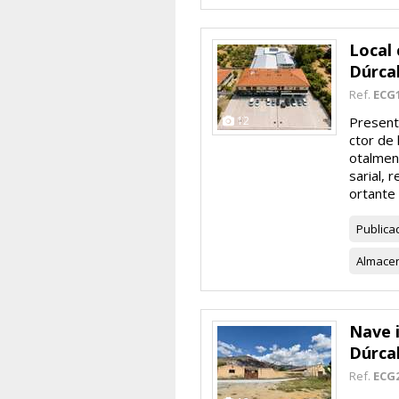
Local 
Dúrca
Ref.
ECG
12
Present
ctor de
otalmen
sarial, 
ortante f
Publica
Almace
Nave i
Dúrca
Ref.
ECG