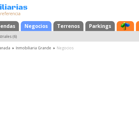
liarias
 referencia
s
iendas
Negocios
Terrenos
Parkings
riales (6)
anada
»
Inmobiliaria Grande
»
Negocios