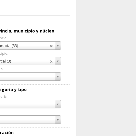
incia, municipio y núcleo
ncia:
incia:
nada (33)
ipio:
cipio:
cal (3)
eo:
eo:
egoría y tipo
oría:
goría:
ración