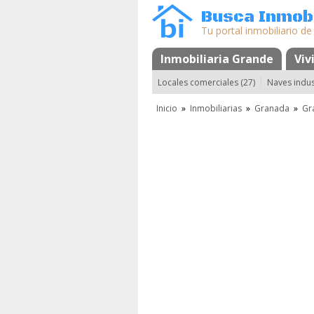
Busca Inmobi
Tu portal inmobiliario de
Inmobiliaria Grande
Mapa
Favorito
Viv
Locales comerciales (27)
Naves indust
Inicio
»
Inmobiliarias
»
Granada
»
Gr