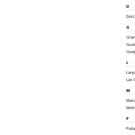
D
Dúrca
G
Gran
Guad
Güej
L
Lanj
Las 
M
Mara
Motri
P
Puli