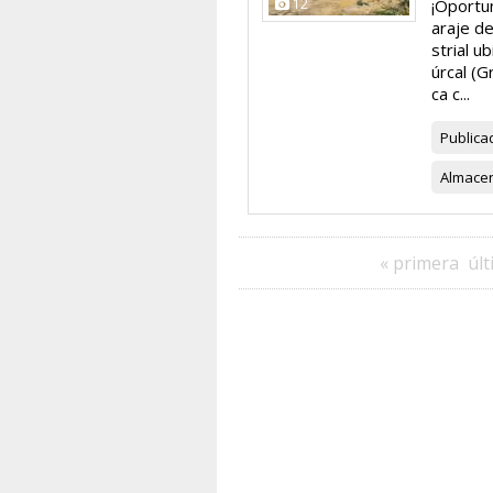
12
¡Oportun
araje d
strial 
úrcal (G
ca c...
Publica
Almace
« primera
últ