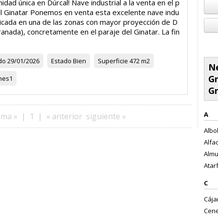
idad única en Dúrcal! Nave industrial a la venta en el p
el Ginatar Ponemos en venta esta excelente nave indu
ubicada en una de las zonas con mayor proyección de D
ranada), concretamente en el paraje del Ginatar. La fin
do
29/01/2026
Estado
Bien
Superficie
472 m2
Ne
Gr
nes
1
G
A
ima »
|
1
|
« anterior
siguiente »
Albol
Alfac
Almu
Atarf
C
Cájar
Cene