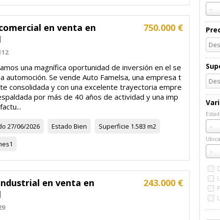
-
comercial en venta en
750.000 €
Pre
l
112
Supe
amos una magnífica oportunidad de inversión en el se
 la automoción. Se vende Auto Famelsa, una empresa t
te consolidada y con una excelente trayectoria empre
respaldada por más de 40 años de actividad y una imp
Var
actu...
Estad
Esta
do
27/06/2026
Estado
Bien
Superficie
1.583 m2
-
Ubica
nes
1
Ubic
-
ndustrial en venta en
243.000 €
l
29