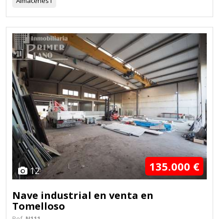
Almacenes
1
135.000 €
12
Nave industrial en venta en
Tomelloso
Ref.
N111