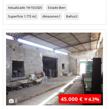
Actualizado
19/10/2025
Estado
Bien
Superficie
1.772 m2
Almacenes
1
Baños
3
45.000 €
4.3%
8