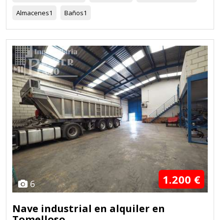
Almacenes
1
Baños
1
1.200 €
6
Nave industrial en alquiler en
Tomelloso