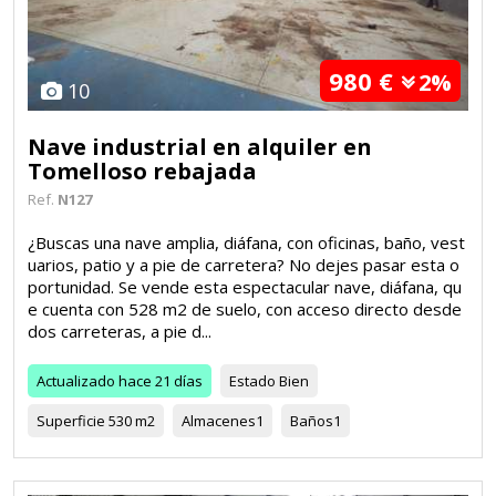
980 €
2%
10
Nave industrial en alquiler en
Tomelloso rebajada
Ref.
N127
¿Buscas una nave amplia, diáfana, con oficinas, baño, vest
uarios, patio y a pie de carretera? No dejes pasar esta o
portunidad. Se vende esta espectacular nave, diáfana, qu
e cuenta con 528 m2 de suelo, con acceso directo desde
dos carreteras, a pie d...
Actualizado
hace 21 días
Estado
Bien
Superficie
530 m2
Almacenes
1
Baños
1